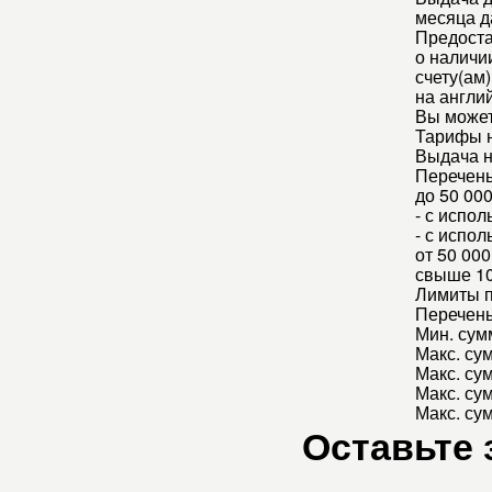
месяца д
Предоста
о наличии
счету(ам
на англи
Вы может
Тарифы н
Выдача н
Перечень
до 50 000
- с испо
- с испо
от 50 000
свыше 10
Лимиты п
Перечень
Мин. сум
Макс. су
Макс. су
Макс. су
Макс. су
Оставьте 