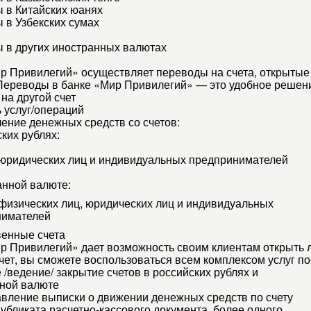
 в Китайских юанях
 в Узбекских сумах
 в других иностранных валютах
р Привилегий» осуществляет переводы на счета, открытые в
Переводы в банке «Мир Привилегий» — это удобное решени
на другой счет
 услуг/операций
ение денежных средств со счетов:
ских рублях:
 юридических лиц и индивидуальных предпринимателей
анной валюте:
 физических лиц, юридических лиц и индивидуальных
нимателей
венные счета
р Привилегий» дает возможность своим клиентам открыть л
чет, вы сможете воспользоваться всем комплексом услуг п
 /ведение/ закрытие счетов в российских рублях и
ной валюте
вление выписки о движении денежных средств по счету
убликата расчетно-кассового документа, более одного