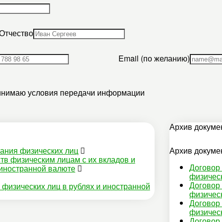
Отчество
Email (по желанию)
инимаю
условия передачи информации
Архив докуме
вания физических лиц
Архив докуме
в физическим лицам с их вкладов и
Договор
 иностранной валюте
физическ
Договор
физических лиц в рублях и иностранной
физическ
Договор
физическ
Договор