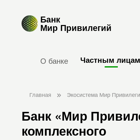
Банк
Мир Привилегий
Частным лица
О банке
Главная
Экосистема Мир Привилег
Банк «Мир Привиле
комплексного