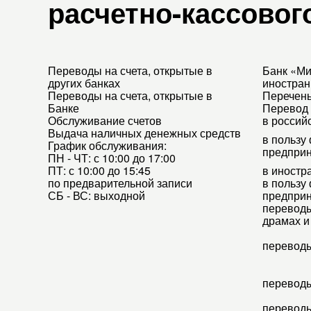
расчетно-кассовог
Переводы на счета, открытые в
Банк «Ми
других банках
иностран
Переводы на счета, открытые в
Перечень
Банке
Перевод 
Обслуживание счетов
в россий
Выдача наличных денежных средств
в пользу
График обслуживания:
предпри
ПН - ЧТ:
с 10:00 до 17:00
ПТ:
с 10:00 до 15:45
в иностр
по предварительной записи
в пользу
СБ - ВС: выходной
предпри
переводы
драмах и
перевод
переводы
переводы