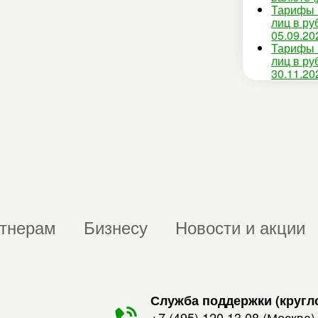
Тарифы 
лиц в ру
05.09.20
Тарифы 
лиц в ру
30.11.20
тнерам
Бизнесу
Новости и акции
Служба поддержки (кругл
+7 (495) 120 13 08
(Москва)