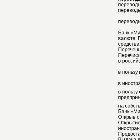
переводы
переводы
переводы
Банк «Ми
валюте. 
средства 
Перечень
Перечисл
в россий
в пользу
в иностр
в пользу
предпри
на собст
Банк «Ми
Открыв с
Открытие
иностран
Предоста
Выдача д