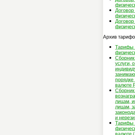
физическ
Договор
физическ
Договор
физическ
Архив тариф
Тарифы 
физическ
Сборник
услуги,
индивид
занимаю
порядке 
валюте 
Сборник
вознагр
лицам, 
лицам, 
законода
и нерез
Тарифы 
физическ
валюте (