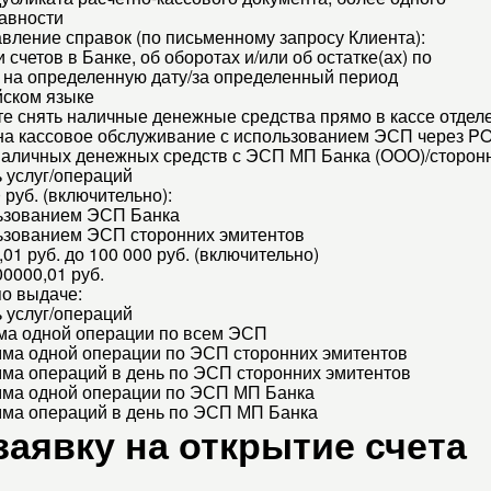
авности
вление справок (по письменному запросу Клиента):
 счетов в Банке, об оборотах и/или об остатке(ах) по
) на определенную дату/за определенный период
йском языке
е снять наличные денежные средства прямо в кассе отдел
а кассовое обслуживание с использованием ЭСП через P
аличных денежных средств с ЭСП МП Банка (ООО)/сторонни
 услуг/операций
 руб. (включительно):
льзованием ЭСП Банка
льзованием ЭСП сторонних эмитентов
,01 руб. до 100 000 руб. (включительно)
0000,01 руб.
о выдаче:
 услуг/операций
ма одной операции по всем ЭСП
мма одной операции по ЭСП сторонних эмитентов
мма операций в день по ЭСП сторонних эмитентов
мма одной операции по ЭСП МП Банка
мма операций в день по ЭСП МП Банка
заявку на открытие счета