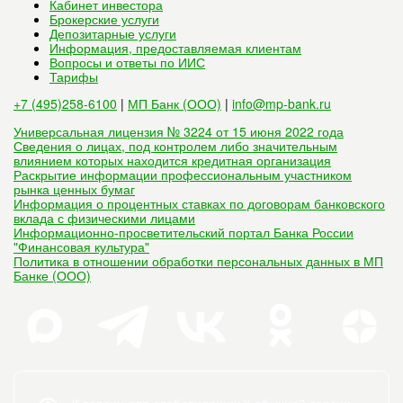
Кабинет инвестора
Брокерские услуги
Депозитарные услуги
Информация, предоставляемая клиентам
Вопросы и ответы по ИИС
Тарифы
+7 (495)258-6100
|
МП Банк (ООО)
|
info@mp-bank.ru
Универсальная лицензия № 3224 от 15 июня 2022 года
Сведения о лицах, под контролем либо значительным
влиянием которых находится кредитная организация
Раскрытие информации профессиональным участником
рынка ценных бумаг
Информация о процентных ставках по договорам банковского
вклада с физическими лицами
Информационно-просветительский портал Банка России
"Финансовая культура"
Политика в отношении обработки персональных данных в МП
Банке (ООО)
К версии для слабовидящих
К обычной версии