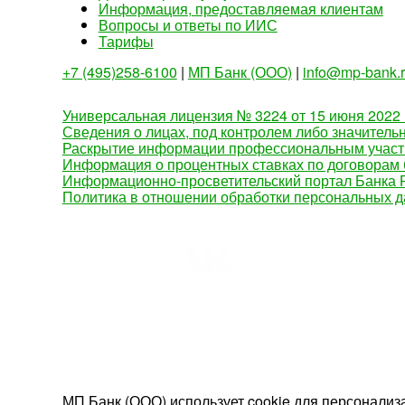
Информация, предоставляемая клиентам
Вопросы и ответы по ИИС
Тарифы
+7 (495)258-6100
|
МП Банк (ООО)
|
info@mp-bank.
Универсальная лицензия № 3224 от 15 июня 2022 
Сведения о лицах, под контролем либо значитель
Раскрытие информации профессиональным участ
Информация о процентных ставках по договорам 
Информационно-просветительский портал Банка Р
Политика в отношении обработки персональных 
К версии для слабовидящих
К обычной вер
МП Банк (ООО) использует cookie для персонализа