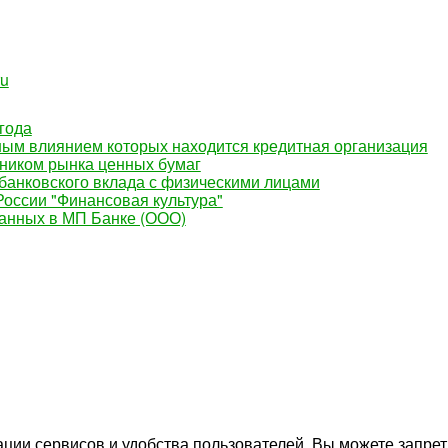
ru
года
ным влиянием которых находится кредитная организация
ником рынка ценных бумаг
банковского вклада с физическими лицами
оссии "Финансовая культура"
данных в МП Банке (ООО)
сии сайта
ции сервисов и удобства пользователей. Вы можете запрети