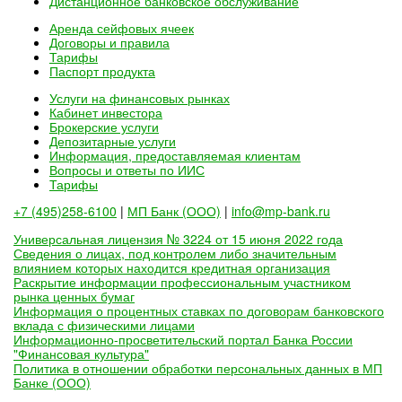
Дистанционное банковское обслуживание
Аренда сейфовых ячеек
Договоры и правила
Тарифы
Паспорт продукта
Услуги на финансовых рынках
Кабинет инвестора
Брокерские услуги
Депозитарные услуги
Информация, предоставляемая клиентам
Вопросы и ответы по ИИС
Тарифы
+7 (495)258-6100
|
МП Банк (ООО)
|
info@mp-bank.ru
Универсальная лицензия № 3224 от 15 июня 2022 года
Сведения о лицах, под контролем либо значительным
влиянием которых находится кредитная организация
Раскрытие информации профессиональным участником
рынка ценных бумаг
Информация о процентных ставках по договорам банковского
вклада с физическими лицами
Информационно-просветительский портал Банка России
"Финансовая культура"
Политика в отношении обработки персональных данных в МП
Банке (ООО)