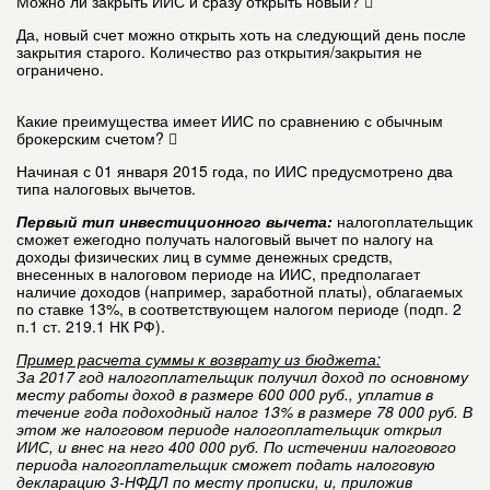
Можно ли закрыть ИИС и сразу открыть новый?
Да, новый счет можно открыть хоть на следующий день после
закрытия старого. Количество раз открытия/закрытия не
ограничено.
Какие преимущества имеет ИИС по сравнению с обычным
брокерским счетом?
Начиная с 01 января 2015 года, по ИИС предусмотрено два
типа налоговых вычетов.
Первый тип инвестиционного вычета:
налогоплательщик
сможет ежегодно получать налоговый вычет по налогу на
доходы физических лиц в сумме денежных средств,
внесенных в налоговом периоде на ИИС, предполагает
наличие доходов (например, заработной платы), облагаемых
по ставке 13%, в соответствующем налогом периоде (подп. 2
п.1 ст. 219.1 НК РФ).
Пример расчета суммы к возврату из бюджета:
За 2017 год налогоплательщик получил доход по основному
месту работы доход в размере 600 000 руб., уплатив в
течение года подоходный налог 13% в размере 78 000 руб. В
этом же налоговом периоде налогоплательщик открыл
ИИС, и внес на него 400 000 руб. По истечении налогового
периода налогоплательщик сможет подать налоговую
декларацию 3-НФДЛ по месту прописки, и, приложив