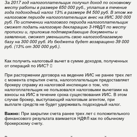
За 2017 год налогоплательщик получил доход по основному
месту работы в размере 650 000 руб., уплатив в течение
года подоходный налог 13% в размере 84 500 руб. В этом же
налоговом периоде налогоплательщик внес на ИИС 300 000
руб. По истечении налогового периода налогоплательщик
сможет подать налоговую декларацию 3-НФДЛ по месту
прописки и, приложив подтверждающие документы и
заявление, сможет уменьшить свою налогооблагаемую
базу на 300 000 руб. Из бюджета будет возвращено 39 000
руб. (13% от 300 000 руб.).
Как получить налоговый вычет в сумме доходов, полученных
от операций по ИИС?
При расторжении договора на ведение ИИС не ранее трех лет
с момента открытия счета, налогоплательщик предоставляет
брокеру справку из налоговой инспекции о том, что
налогоплательщик не пользовался налоговыми вычетами на
взносы на ИИС в течение срока существования ИИС. В этом
случае брокер, выступающий налоговым агентом, при
выплате средств не будет удерживать подоходный налог.
Важно:
При закрытии счета ранее трех лет с положительного
финансового результата взимается НДФЛ как по обычному
брокерскому счету.