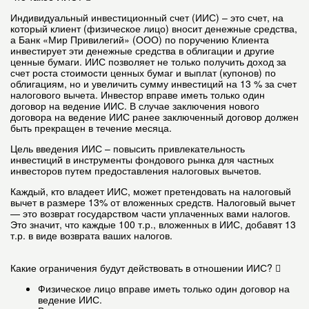
Индивидуальный инвестиционный счет (ИИС) – это счет, на
который клиент (физическое лицо) вносит денежные средства,
а Банк «Мир Привилегий» (ООО) по поручению Клиента
инвестирует эти денежные средства в облигации и другие
ценные бумаги. ИИС позволяет не только получить доход за
счет роста стоимости ценных бумаг и выплат (купонов) по
облигациям, но и увеличить сумму инвестиций на 13 % за счет
налогового вычета. Инвестор вправе иметь только один
договор на ведение ИИС. В случае заключения нового
договора на ведение ИИС ранее заключенный договор должен
быть прекращен в течение месяца.
Цель введения ИИС – повысить привлекательность
инвестиций в инструменты фондового рынка для частных
инвесторов путем предоставления налоговых вычетов.
Каждый, кто владеет ИИС, может претендовать на налоговый
вычет в размере 13% от вложенных средств. Налоговый вычет
— это возврат государством части уплаченных вами налогов.
Это значит, что каждые 100 т.р., вложенных в ИИС, добавят 13
т.р. в виде возврата ваших налогов.
Какие ограничения будут действовать в отношении ИИС?
Физическое лицо вправе иметь только один договор на
ведение ИИС.