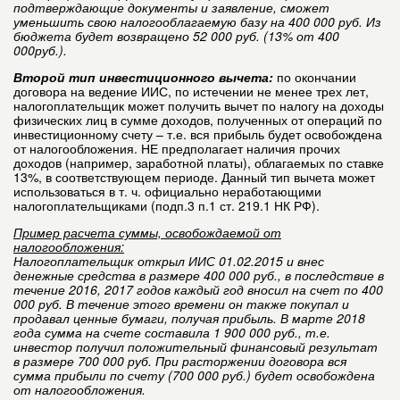
подтверждающие документы и заявление, сможет
уменьшить свою налогооблагаемую базу на 400 000 руб. Из
бюджета будет возвращено 52 000 руб. (13% от 400
000руб.).
Второй тип инвестиционного вычета:
по окончании
договора на ведение ИИС, по истечении не менее трех лет,
налогоплательщик может получить вычет по налогу на доходы
физических лиц в сумме доходов, полученных от операций по
инвестиционному счету – т.е. вся прибыль будет освобождена
от налогообложения. НЕ предполагает наличия прочих
доходов (например, заработной платы), облагаемых по ставке
13%, в соответствующем периоде. Данный тип вычета может
использоваться в т. ч. официально неработающими
налогоплательщиками (подп.3 п.1 ст. 219.1 НК РФ).
Пример расчета суммы, освобождаемой от
налогообложения:
Налогоплательщик открыл ИИС 01.02.2015 и внес
денежные средства в размере 400 000 руб., в последствие в
течение 2016, 2017 годов каждый год вносил на счет по 400
000 руб. В течение этого времени он также покупал и
продавал ценные бумаги, получая прибыль. В марте 2018
года сумма на счете составила 1 900 000 руб., т.е.
инвестор получил положительный финансовый результат
в размере 700 000 руб. При расторжении договора вся
сумма прибыли по счету (700 000 руб.) будет освобождена
от налогообложения.