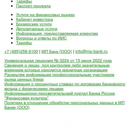
Тарифы
Паспорт продукта
Услуги на финансовых рынках
Кабинет инвестора
Брокерские услуги
Депозитарные услуги
Информация, предоставляемая клиентам
Вопросы и ответы по ИИС
Тарифы
+7 (495)258-6100
|
МП Банк (ООО)
|
info@mp-bank.ru
Универсальная лицензия № 3224 от 15 июня 2022 года
Сведения о лицах, под контролем либо значительным
влиянием которых находится кредитная организация
Раскрытие информации профессиональным участником
рынка ценных бумаг
Информация о процентных ставках по договорам банковского
вклада с физическими лицами
Информационно-просветительский портал Банка России
"Финансовая культура"
Политика в отношении обработки персональных данных в МП
Банке (ООО)