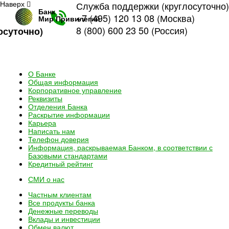
Наверх
Служба поддержки (круглосуточно)
Банк
+7 (495) 120 13 08
(Москва)
Мир Привилегий
8 (800) 600 23 50
(Россия)
осуточно)
О Банке
Общая информация
Корпоративное управление
Реквизиты
Отделения Банка
Раскрытие информации
Карьера
Написать нам
Телефон доверия
Информация, раскрываемая Банком, в соответствии с
Базовыми стандартами
Кредитный рейтинг
СМИ о нас
Частным клиентам
Все
продукты банка
Денежные переводы
Вклады и инвестиции
Обмен валют