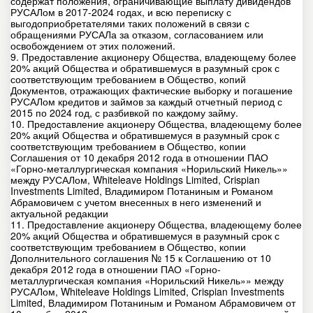
содержат положения, ограничивающие выплату дивидендов
РУСАЛом в 2017-2024 годах, и всю переписку с
выгодоприобретателями таких положений в связи с
обращениями РУСАЛа за отказом, согласованием или
освобождением от этих положений.
9. Предоставление акционеру Общества, владеющему более
20% акций Общества и обратившемуся в разумный срок с
соответствующим требованием в Общество, копий
Документов, отражающих фактические выборку и погашение
РУСАЛом кредитов и займов за каждый отчетный период с
2015 по 2024 год, с разбивкой по каждому займу.
10. Предоставление акционеру Общества, владеющему более
20% акций Общества и обратившемуся в разумный срок с
соответствующим требованием в Общество, копии
Соглашения от 10 декабря 2012 года в отношении ПАО
«Горно-металлургическая компания «Норильский Никель»»
между РУСАЛом, Whiteleave Holdings Limited, Crispian
Investments Limited, Владимиром Потаниным и Романом
Абрамовичем с учетом внесенных в него изменений и
актуальной редакции
11. Предоставление акционеру Общества, владеющему более
20% акций Общества и обратившемуся в разумный срок с
соответствующим требованием в Общество, копии
Дополнительного соглашения № 15 к Соглашению от 10
декабря 2012 года в отношении ПАО «Горно-
металлургическая компания «Норильский Никель»» между
РУСАЛом, Whiteleave Holdings Limited, Crispian Investments
Limited, Владимиром Потаниным и Романом Абрамовичем от