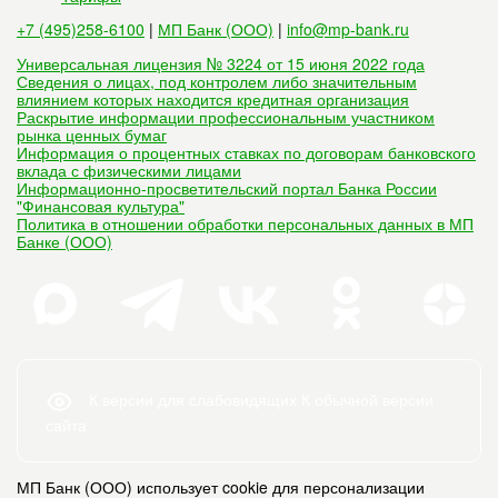
+7 (495)258-6100
|
МП Банк (ООО)
|
info@mp-bank.ru
Универсальная лицензия № 3224 от 15 июня 2022 года
Сведения о лицах, под контролем либо значительным
влиянием которых находится кредитная организация
Раскрытие информации профессиональным участником
рынка ценных бумаг
Информация о процентных ставках по договорам банковского
вклада с физическими лицами
Информационно-просветительский портал Банка России
"Финансовая культура"
Политика в отношении обработки персональных данных в МП
Банке (ООО)
К версии для слабовидящих
К обычной версии
сайта
МП Банк (ООО) использует cookie для персонализации