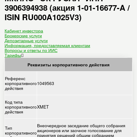
3906394938 (акция 1-01-16677-A /
ISIN RU000A1025V3)
Кабинет инвестора
Брокерские услуги
Депозитарные услуги
Информация, предоставляемая клиентам
Вопросы и ответы по ИИС
Тарифы
Реквизиты корпоративного действия
Референс
корпоративного
1049563
действия
Код типа
корпоративного
XMET
действия
Внеочередное заседание общего собрания
Тип
акционеров или заочное голосование для
корпоративного
принятия решений общим собранием