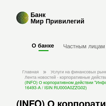
Банк
Мир Привилегий
О банке
Частным лицам
Главная
Услуги на финансовых рын
Лента новостей - корпоративные действ
(INFO) О корпоративном действии "Инф
16493-A / ISIN RU000A0ZZG02)
(INFO) О корпорат