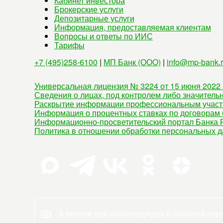
Кабинет инвестора
Брокерские услуги
Депозитарные услуги
Информация, предоставляемая клиентам
Вопросы и ответы по ИИС
Тарифы
+7 (495)258-6100
|
МП Банк (ООО)
|
info@mp-bank.
Универсальная лицензия № 3224 от 15 июня 2022 
Сведения о лицах, под контролем либо значитель
Раскрытие информации профессиональным участ
Информация о процентных ставках по договорам 
Информационно-просветительский портал Банка Р
Политика в отношении обработки персональных 
К версии для слабовидящих
К обычной вер