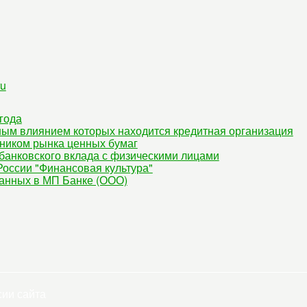
ru
года
ным влиянием которых находится кредитная организация
ником рынка ценных бумаг
банковского вклада с физическими лицами
оссии "Финансовая культура"
данных в МП Банке (ООО)
сии сайта