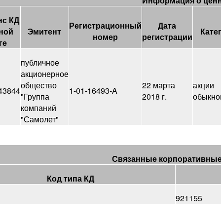
Информация о цен
нс КД
Регистрационный
Дата
ной
Эмитент
Кате
номер
регистрации
ге
публичное
акционерное
общество
22 марта
акции
43844
1-01-16493-A
"Группа
2018 г.
обыкно
компаний
"Самолет"
Связанные корпоративные
Код типа КД
921155