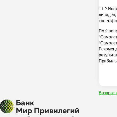
11.2 Инф
дивиденд
совета) 
По 2 воп
"Самолет
"Самолет
Рекоменд
результа
Прибыль 
Возврат 