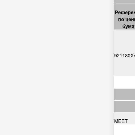
Рефере
по цен
бума
921180X
MEET