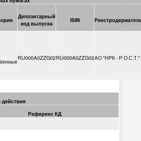
ных бумагах
Депозитарный
гория
ISIN
Реестродержател
код выпуска
RU000A0ZZG02
RU000A0ZZG02
АО "НРК - Р.О.С.Т."
венные
 действия
Референс КД