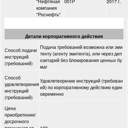
"Нефтяная
001P
2017 г.
компания
"Роснефть"
Детали корпоративного действия
Подача требований возможна или эми
Способ подачи
тенту (агенту эмитента), или через деп
инструкций
озитарий без блокирования ценных бу
(требований)
маг
Способ
Удовлетворение инструкций (требован
удовлетворения
ий) по корпоративному действию един
инструкций
овременно
(требований)
Цена
приобретения/
досрочного
погашения от
100