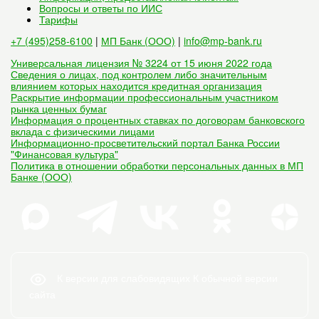
Вопросы и ответы по ИИС
Тарифы
+7 (495)258-6100
|
МП Банк (ООО)
|
info@mp-bank.ru
Универсальная лицензия № 3224 от 15 июня 2022 года
Сведения о лицах, под контролем либо значительным
влиянием которых находится кредитная организация
Раскрытие информации профессиональным участником
рынка ценных бумаг
Информация о процентных ставках по договорам банковского
вклада с физическими лицами
Информационно-просветительский портал Банка России
"Финансовая культура"
Политика в отношении обработки персональных данных в МП
Банке (ООО)
К версии для слабовидящих
К обычной версии
сайта