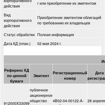
корпоративного
г или приобретение их эмитентом
действия
Вид
Приобретение эмитентом облигаций
корпоративного
по требованию их владельцев
действия
Статус обработки
Полная информация
Дата КД (план.)
02 мая 2024 г.
И
Референс КД
Регистрационный
Дата
по ценной
Эмитент
номер
регистра
бумаге
публичное
акционерное
общество
4B02-04-00122-A-
28 апреля
912000X33099