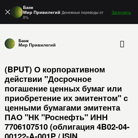
Банк
Мир Привилегий
Загрузить
Денежные переводы от
0%
Банк
Мир Привилегий
(BPUT) О корпоративном
действии "Досрочное
погашение ценных бумаг или
приобретение их эмитентом" с
ценными бумагами эмитента
ПАО "НК "Роснефть" ИНН
7706107510 (облигация 4B02-04-
00122-A-001P / ISIN