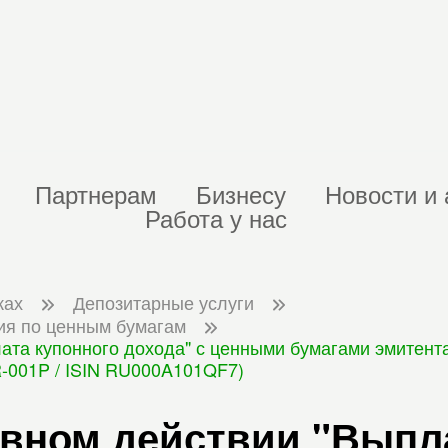
Партнерам
Бизнесу
Новости и 
Работа у нас
ках
Депозитарные услуги
ия по ценным бумагам
лата купонного дохода" с ценными бумагами эмитен
R-001P / ISIN RU000A101QF7)
ивном действии "Выпл