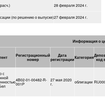
расч.)
28 февраля 2024 г.
сации (по решению о выпуске)
27 февраля 2024 г.
Информация о ц
Регистрационный
Дата
Депо
тент
Категория
номер
регистрации
код 
о с
енной
4B02-01-00482-R-
27 мая 2020
енностью
облигации
RU00
001P
г.
Бел