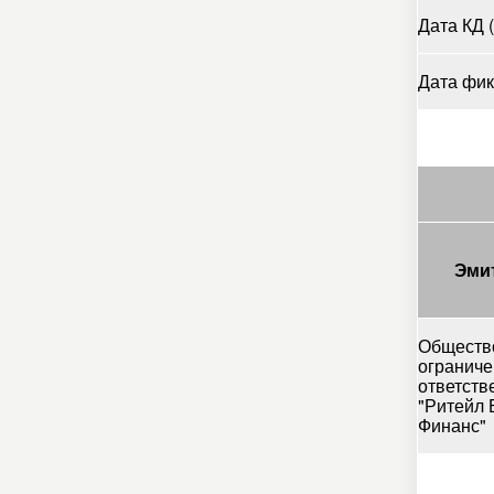
Дата КД (
Дата фик
Эми
Обществ
огранич
ответств
"Ритейл 
Финанс"