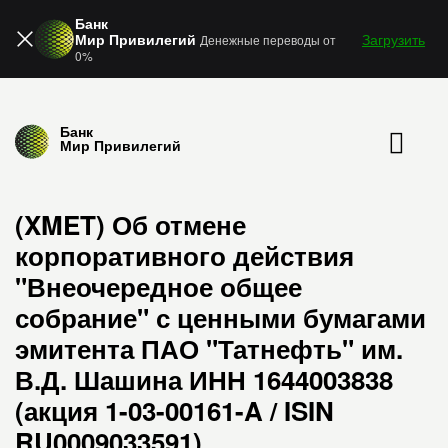
Банк
Мир Привилегий
Загрузить
Денежные переводы от
0%
Банк
Мир Привилегий
(XMET) Об отмене
корпоративного действия
"Внеочередное общее
собрание" с ценными бумагами
эмитента ПАО "Татнефть" им.
В.Д. Шашина ИНН 1644003838
(акция 1-03-00161-A / ISIN
RU0009033591)