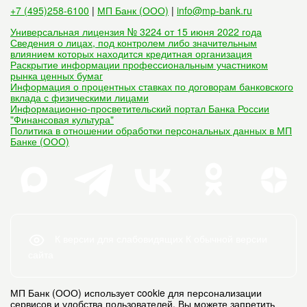
+7 (495)258-6100
|
МП Банк (ООО)
|
info@mp-bank.ru
Универсальная лицензия № 3224 от 15 июня 2022 года
Сведения о лицах, под контролем либо значительным
влиянием которых находится кредитная организация
Раскрытие информации профессиональным участником
рынка ценных бумаг
Информация о процентных ставках по договорам банковского
вклада с физическими лицами
Информационно-просветительский портал Банка России
"Финансовая культура"
Политика в отношении обработки персональных данных в МП
Банке (ООО)
К версии для слабовидящих
К обычной версии
сайта
МП Банк (ООО) использует cookie для персонализации
сервисов и удобства пользователей. Вы можете запретить