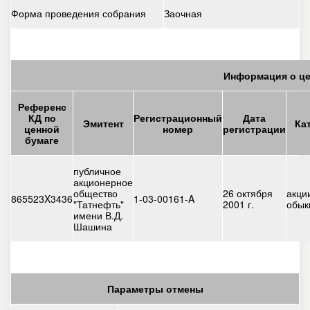
Форма проведения собрания
Заочная
Информация о це
Референс
КД по
Регистрационный
Дата
Эмитент
Ка
ценной
номер
регистрации
бумаге
публичное
акционерное
общество
26 октября
акци
865523X3436
1-03-00161-A
"Татнефть"
2001 г.
обык
имени В.Д.
Шашина
Параметры отмены