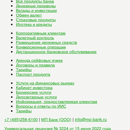
Все
продукты банка
Денежные переводы
Вклады и инвестиции
Обмен валют
Страховые продукты
Ипотека и кредиты
Корпоративным клиентам
Валютный контроль
Размещение денежных средств
Конверсионные операции
Дистанционное банковское обслуживание
Аренда сейфовых ячеек
Договоры и правила
Тарифы
Паспорт продукта
Услуги на финансовых рынках
Кабинет инвестора
Брокерские услуги
Депозитарные услуги
Информация, предоставляемая клиентам
Вопросы и ответы по ИИС
Тарифы
+7 (495)258-6100
|
МП Банк (ООО)
|
info@mp-bank.ru
Универсальная лицензия № 3224 от 15 июня 2022 года