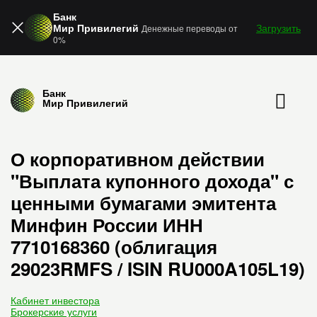
Банк
Мир Привилегий
Загрузить
Денежные переводы от
0%
Банк
Мир Привилегий
О корпоративном действии
"Выплата купонного дохода" с
ценными бумагами эмитента
Минфин России ИНН
7710168360 (облигация
29023RMFS / ISIN RU000A105L19)
Кабинет инвестора
Брокерские услуги