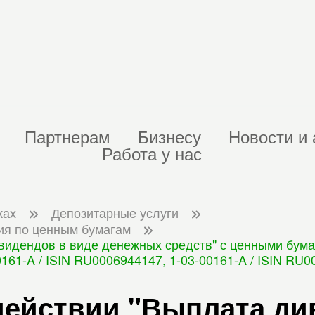
Партнерам
Бизнесу
Новости и 
Работа у нас
ках
Депозитарные услуги
ия по ценным бумагам
идендов в виде денежных средств" с ценными бумаг
61-A / ISIN RU0006944147, 1-03-00161-A / ISIN RU0
действии "Выплата ди