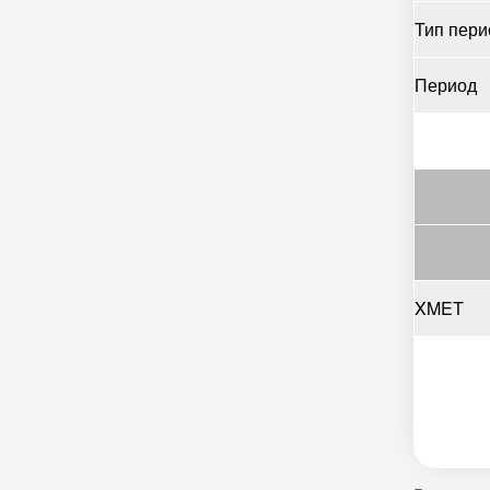
Тип пери
Период
XMET