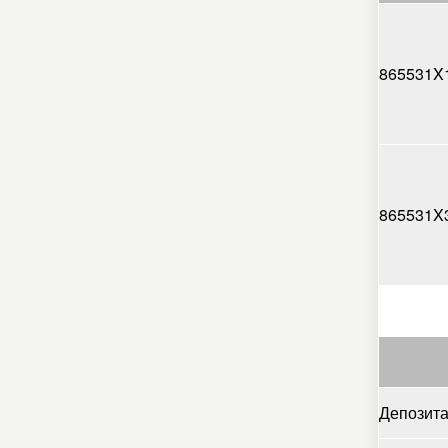
865531X
865531X
Депозита