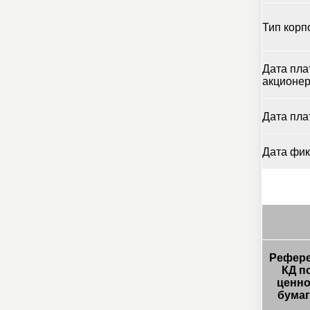
Тип корп
Дата пла
акционе
Дата пла
Дата фи
Рефер
КД п
ценн
бума