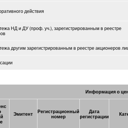
оративного действия
тежа НД и ДУ (проф. уч.), зарегистрированным в реестре
ров
тежа другим зарегистрированным в реестре акционеров ли
ксации
Информация о це
енс
о
Регистрационный
Дата
Эмитент
Кат
ой
номер
регистрации
ге