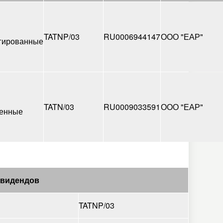
TATNP/03
RU0006944147
ООО "ЕАР"
гированные
TATN/03
RU0009033591
ООО "ЕАР"
енные
ивидендов
TATNP/03