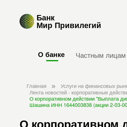
Банк
Мир Привилегий
О банке
Частным лицам
Главная
Услуги на финансовых рын
Лента новостей - корпоративные действ
О корпоративном действии "Выплата див
Шашина ИНН 1644003838 (акции 2-03-001
О корпоративном 