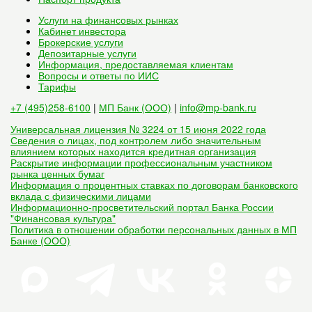
Услуги на финансовых рынках
Кабинет инвестора
Брокерские услуги
Депозитарные услуги
Информация, предоставляемая клиентам
Вопросы и ответы по ИИС
Тарифы
+7 (495)258-6100
|
МП Банк (ООО)
|
info@mp-bank.ru
Универсальная лицензия № 3224 от 15 июня 2022 года
Сведения о лицах, под контролем либо значительным
влиянием которых находится кредитная организация
Раскрытие информации профессиональным участником
рынка ценных бумаг
Информация о процентных ставках по договорам банковского
вклада с физическими лицами
Информационно-просветительский портал Банка России
"Финансовая культура"
Политика в отношении обработки персональных данных в МП
Банке (ООО)