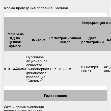
Форма проведения собрания
Заочная
Информация о ц
Референс
КД по
Регистрационный
Дата
Эмитент
К
ценной
номер
регистрации
бумаге
Публичное
акционерное
общество
01 ноября
акц
810164X9353
"Акционерная
1-05-01669-A
2007 г.
обы
финансовая
корпорация
"Система"
Голосование
Дата и время окончания
приема инструкций для