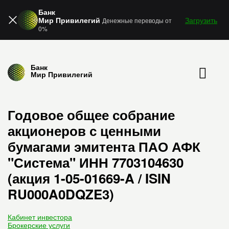
Банк
Мир Привилегий
Загрузить
Денежные переводы от
0%
Банк
Мир Привилегий
Годовое общее собрание
акционеров с ценными
бумагами эмитента ПАО АФК
"Система" ИНН 7703104630
(акция 1-05-01669-A / ISIN
RU000A0DQZE3)
Кабинет инвестора
Брокерские услуги