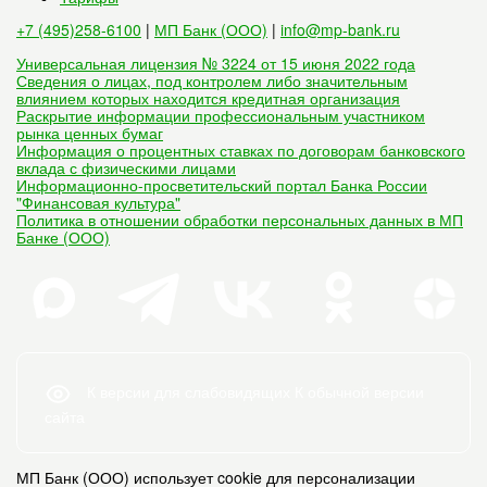
+7 (495)258-6100
|
МП Банк (ООО)
|
info@mp-bank.ru
Универсальная лицензия № 3224 от 15 июня 2022 года
Сведения о лицах, под контролем либо значительным
влиянием которых находится кредитная организация
Раскрытие информации профессиональным участником
рынка ценных бумаг
Информация о процентных ставках по договорам банковского
вклада с физическими лицами
Информационно-просветительский портал Банка России
"Финансовая культура"
Политика в отношении обработки персональных данных в МП
Банке (ООО)
К версии для слабовидящих
К обычной версии
сайта
МП Банк (ООО) использует cookie для персонализации