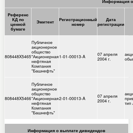
Информация о
Референс
КД по
Регистрационный
Дата
Эмитент
ценной
номер
регистрации
бумаге
Публичное
акционерное
общество
07 апреля
акц
808448X5465
"Акционерная
1-01-00013-A
2004 г.
обы
нефтяная
Компания
"Башнефть"
Публичное
акционерное
общество
акц
07 апреля
808448X5466
"Акционерная
2-01-00013-A
при
2004 г.
нефтяная
тип 
Компания
"Башнефть"
Информация о выплате дивидендов