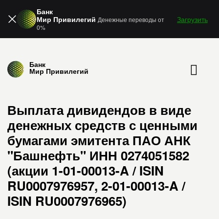
Банк
Мир Привилегий
Загрузить
Денежные переводы от
0%
Банк
Мир Привилегий
Выплата дивидендов в виде
денежных средств с ценными
бумагами эмитента ПАО АНК
"Башнефть" ИНН 0274051582
(акции 1-01-00013-A / ISIN
RU0007976957, 2-01-00013-A /
ISIN RU0007976965)