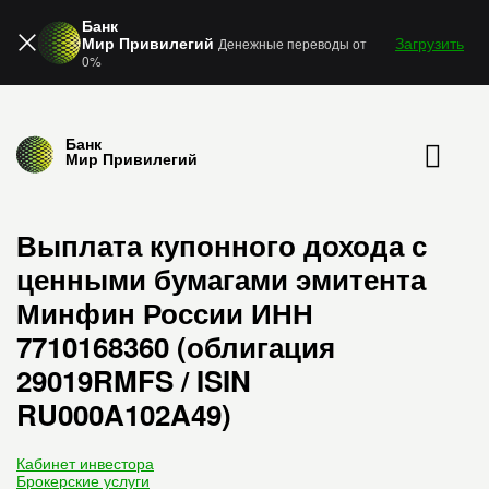
Банк
Мир Привилегий
Загрузить
Денежные переводы от
0%
Банк
Мир Привилегий
Выплата купонного дохода с
ценными бумагами эмитента
Минфин России ИНН
7710168360 (облигация
29019RMFS / ISIN
RU000A102A49)
Кабинет инвестора
Брокерские услуги