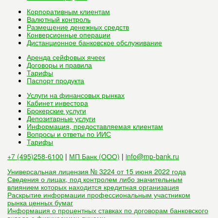
Корпоративным клиентам
Валютный контроль
Размещение денежных средств
Конверсионные операции
Дистанционное банковское обслуживание
Аренда сейфовых ячеек
Договоры и правила
Тарифы
Паспорт продукта
Услуги на финансовых рынках
Кабинет инвестора
Брокерские услуги
Депозитарные услуги
Информация, предоставляемая клиентам
Вопросы и ответы по ИИС
Тарифы
+7 (495)258-6100
|
МП Банк (ООО)
|
info@mp-bank.ru
Универсальная лицензия № 3224 от 15 июня 2022 года
Сведения о лицах, под контролем либо значительным
влиянием которых находится кредитная организация
Раскрытие информации профессиональным участником
рынка ценных бумаг
Информация о процентных ставках по договорам банковского