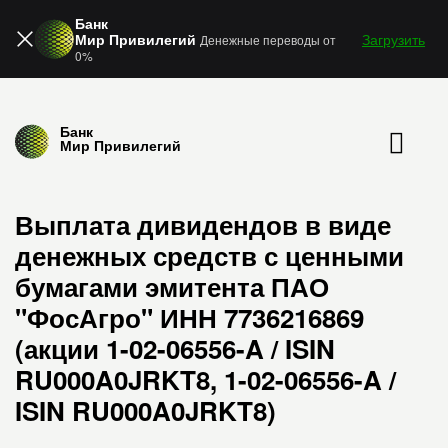
Банк
Мир Привилегий
Загрузить
Денежные переводы от
0%
Банк
Мир Привилегий
Выплата дивидендов в виде
денежных средств с ценными
бумагами эмитента ПАО
"ФосАгро" ИНН 7736216869
(акции 1-02-06556-A / ISIN
RU000A0JRKT8, 1-02-06556-A /
ISIN RU000A0JRKT8)