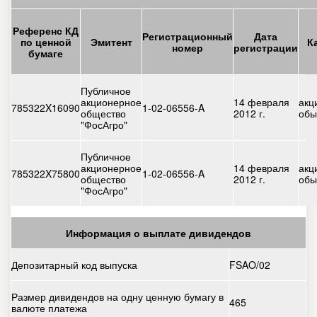
Референс КД
Регистрационный
Дата
по ценной
Эмитент
К
номер
регистрации
бумаге
Публичное
акционерное
14 февраля
акц
785322X16090
1-02-06556-A
общество
2012 г.
обы
"ФосАгро"
Публичное
акционерное
14 февраля
акц
785322X75800
1-02-06556-A
общество
2012 г.
обы
"ФосАгро"
Информация о выплате дивидендов
Депозитарный код выпуска
FSAO/02
Размер дивидендов на одну ценную бумагу в
465
валюте платежа