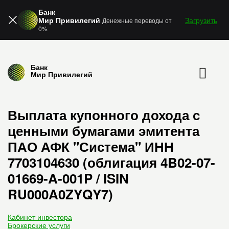
Банк
Мир Привилегий
Загрузить
Денежные переводы от
0%
Банк
Мир Привилегий
Выплата купонного дохода с
ценными бумагами эмитента
ПАО АФК "Система" ИНН
7703104630 (облигация 4B02-07-
01669-A-001P / ISIN
RU000A0ZYQY7)
Кабинет инвестора
Брокерские услуги