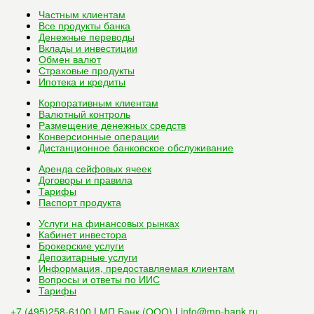
Частным клиентам
Все
продукты банка
Денежные переводы
Вклады и инвестиции
Обмен валют
Страховые продукты
Ипотека и кредиты
Корпоративным клиентам
Валютный контроль
Размещение денежных средств
Конверсионные операции
Дистанционное банковское обслуживание
Аренда сейфовых ячеек
Договоры и правила
Тарифы
Паспорт продукта
Услуги на финансовых рынках
Кабинет инвестора
Брокерские услуги
Депозитарные услуги
Информация, предоставляемая клиентам
Вопросы и ответы по ИИС
Тарифы
+7 (495)258-6100
|
МП Банк (ООО)
|
info@mp-bank.ru