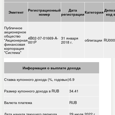
Регистрационный
Дата
Депо
Эмитент
Категория
номер
регистрации
код 
Публичное
акционерное
общество
4B02-07-01669-A-
31 января
"Акционерная
облигации
RU00
001P
2018 г.
финансовая
корпорация
"Система"
Информация о выплате дохода
Ставка купонного дохода (%, годовых)
6.9
Размер купонного дохода в RUB
34.41
Валюта платежа
RUB
Дата начала текущего периода
29 июля 2022 г.