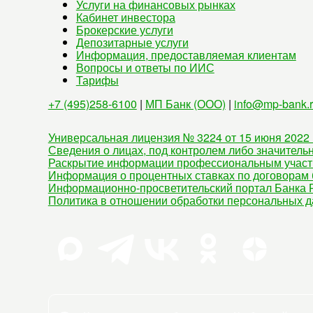
Услуги на финансовых рынках
Кабинет инвестора
Брокерские услуги
Депозитарные услуги
Информация, предоставляемая клиентам
Вопросы и ответы по ИИС
Тарифы
+7 (495)258-6100
|
МП Банк (ООО)
|
info@mp-bank.
Универсальная лицензия № 3224 от 15 июня 2022 
Сведения о лицах, под контролем либо значитель
Раскрытие информации профессиональным участ
Информация о процентных ставках по договорам 
Информационно-просветительский портал Банка Р
Политика в отношении обработки персональных 