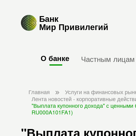
Банк
Мир Привилегий
О банке
Частным лицам
Главная
Услуги на финансовых рын
Лента новостей - корпоративные действ
"Выплата купонного дохода" с ценными
RU000A101FA1)
"Выплата купонног