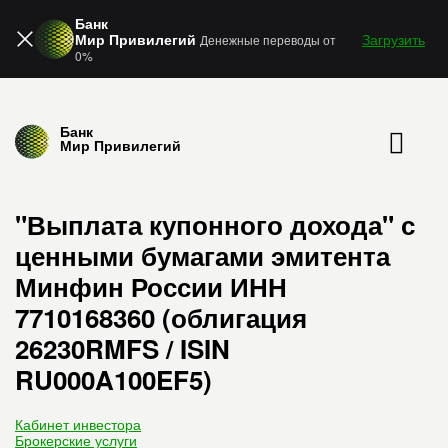
Банк
Мир Привилегий
Загрузить
Денежные переводы от
0%
Банк
Мир Привилегий
"Выплата купонного дохода" с
ценными бумагами эмитента
Минфин России ИНН
7710168360 (облигация
26230RMFS / ISIN
RU000A100EF5)
Кабинет инвестора
Брокерские услуги