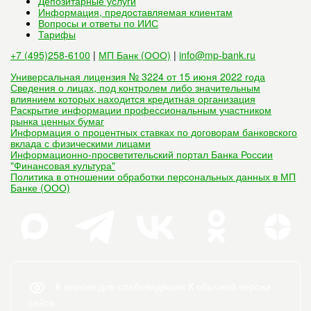
Депозитарные услуги
Информация, предоставляемая клиентам
Вопросы и ответы по ИИС
Тарифы
+7 (495)258-6100
|
МП Банк (ООО)
|
info@mp-bank.ru
Универсальная лицензия № 3224 от 15 июня 2022 года
Сведения о лицах, под контролем либо значительным
влиянием которых находится кредитная организация
Раскрытие информации профессиональным участником
рынка ценных бумаг
Информация о процентных ставках по договорам банковского
вклада с физическими лицами
Информационно-просветительский портал Банка России
"Финансовая культура"
Политика в отношении обработки персональных данных в МП
Банке (ООО)
К версии для слабовидящих
К обычной версии
сайта