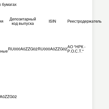
 бумагах
Депозитарный
ия
ISIN
Реестродержатель
код выпуска
АО "НРК -
RU000A0ZZG02
RU000A0ZZG02
нные
Р.О.С.Т."
A0ZZG02