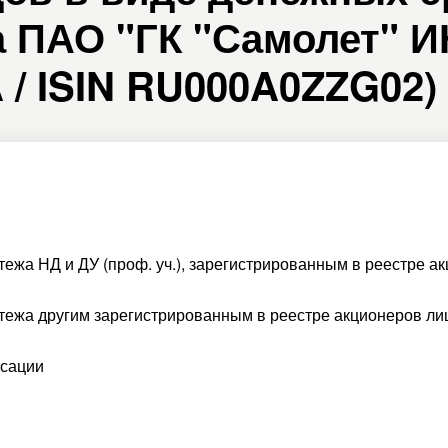
 ПАО "ГК "Самолет" И
A / ISIN RU000A0ZZG02)
тежа НД и ДУ (проф. уч.), зарегистрированным в реестре а
тежа другим зарегистрированным в реестре акционеров ли
ксации