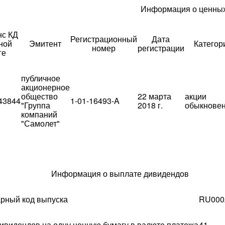
Информация о ценных
с КД
Регистрационный
Дата
ной
Эмитент
Категор
номер
регистрации
ге
публичное
акционерное
общество
22 марта
акции
43844
1-01-16493-A
"Группа
2018 г.
обыкнове
компаний
"Самолет"
Информация о выплате дивидендов
рный код выпуска
RU000
ивидендов на одну ценную бумагу в валюте платежа
41