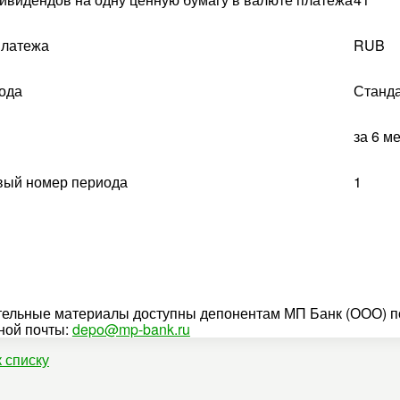
платежа
RUB
ода
Станд
за 6 м
вый номер периода
1
ельные материалы доступны депонентам МП Банк (ООО) по
ной почты:
depo@mp-bank.ru
к списку