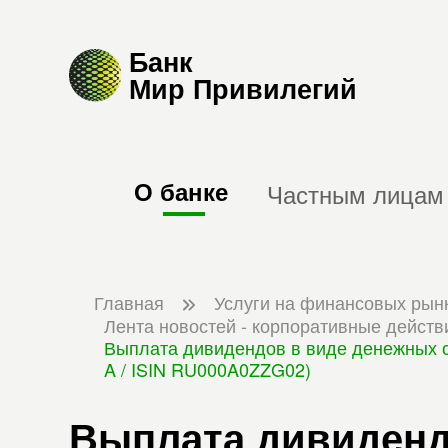
Банк
Мир Привилегий
О банке
Частным лицам
Главная
Услуги на финансовых рын
Лента новостей - корпоративные действ
Выплата дивидендов в виде денежных с
A / ISIN RU000A0ZZG02)
Выплата дивиденд