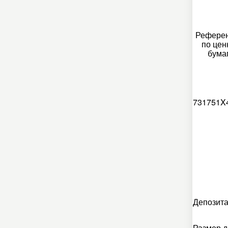
Референ
по цен
бума
731751X
Депозита
Размер д