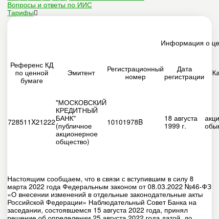
Вопросы и ответы по ИИС
Тарифы
Информация о це
Референс КД
Регистрационный
Дата
по ценной
Эмитент
К
номер
регистрации
бумаге
"МОСКОВСКИЙ
КРЕДИТНЫЙ
БАНК"
18 августа
акц
728511X21222
10101978B
(публичное
1999 г.
обы
акционерное
общество)
Настоящим сообщаем, что в связи с вступившим в силу 8
марта 2022 года Федеральным законом от 08.03.2022 №46-ФЗ
«О внесении изменений в отдельные законодательные акты
Российской Федерации» Наблюдательный Совет Банка на
заседании, состоявшемся 15 августа 2022 года, принял
решение об определении 25 августа 2022 года датой, до