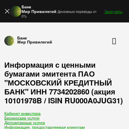
Банк
Мир Привилегий
Загрузить
Денежные переводы от
0%
Банк
Мир Привилегий
Информация с ценными
бумагами эмитента ПАО
"МОСКОВСКИЙ КРЕДИТНЫЙ
БАНК" ИНН 7734202860 (акция
10101978B / ISIN RU000A0JUG31)
Кабинет инвестора
Брокерские услуги
Депозитарные услуги
Информация, предоставляемая клиентам