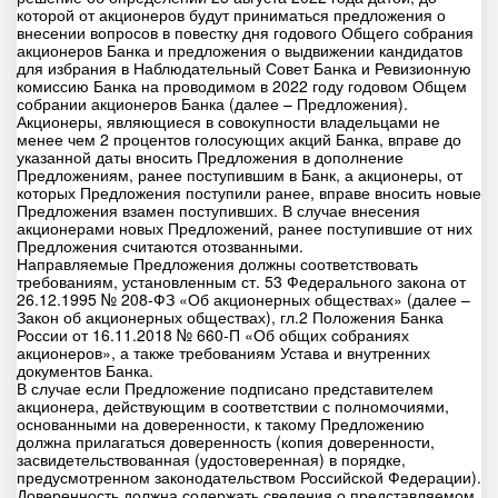
которой от акционеров будут приниматься предложения о
внесении вопросов в повестку дня годового Общего собрания
акционеров Банка и предложения о выдвижении кандидатов
для избрания в Наблюдательный Совет Банка и Ревизионную
комиссию Банка на проводимом в 2022 году годовом Общем
собрании акционеров Банка (далее – Предложения).
Акционеры, являющиеся в совокупности владельцами не
менее чем 2 процентов голосующих акций Банка, вправе до
указанной даты вносить Предложения в дополнение
Предложениям, ранее поступившим в Банк, а акционеры, от
которых Предложения поступили ранее, вправе вносить новые
Предложения взамен поступивших. В случае внесения
акционерами новых Предложений, ранее поступившие от них
Предложения считаются отозванными.
Направляемые Предложения должны соответствовать
требованиям, установленным ст. 53 Федерального закона от
26.12.1995 № 208-ФЗ «Об акционерных обществах» (далее –
Закон об акционерных обществах), гл.2 Положения Банка
России от 16.11.2018 № 660-П «Об общих собраниях
акционеров», а также требованиям Устава и внутренних
документов Банка.
В случае если Предложение подписано представителем
акционера, действующим в соответствии с полномочиями,
основанными на доверенности, к такому Предложению
должна прилагаться доверенность (копия доверенности,
засвидетельствованная (удостоверенная) в порядке,
предусмотренном законодательством Российской Федерации).
Доверенность должна содержать сведения о представляемом