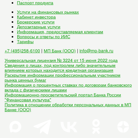
Паспорт продукта
Услуги на финансовых рынках
Кабинет инвестора
Брокерские услуги
Депозитарные услуги
Информация, предоставляемая клиентам
Вопросы и ответы по ИИС
Тарифы
+7 (495)258-6100
|
МП Банк (ООО)
|
info@mp-bank.ru
Универсальная лицензия № 3224 от 15 июня 2022 года
Сведения о лицах, под контролем либо значительным
влиянием которых находится кредитная организация
Раскрытие информации профессиональным участником
рынка ценных бумаг
Информация о процентных ставках по договорам банковского
вклада с физическими лицами
Информационно-просветительский портал Банка России
"Финансовая культура"
Политика в отношении обработки персональных данных в МП
Банке (ООО)