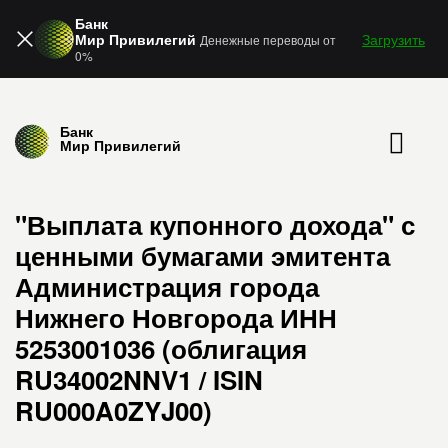
Банк
Мир Привилегий
Загрузить
Денежные переводы от
0%
Банк
Мир Привилегий
"Выплата купонного дохода" с
ценными бумагами эмитента
Администрация города
Нижнего Новгорода ИНН
5253001036 (облигация
RU34002NNV1 / ISIN
RU000A0ZYJ00)