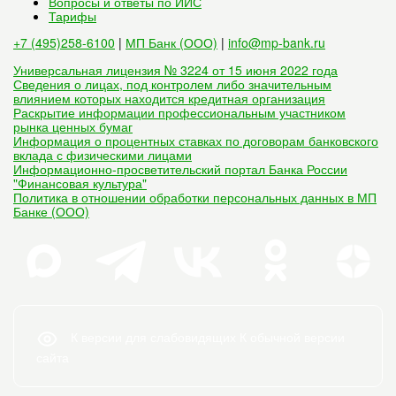
Вопросы и ответы по ИИС
Тарифы
+7 (495)258-6100
|
МП Банк (ООО)
|
info@mp-bank.ru
Универсальная лицензия № 3224 от 15 июня 2022 года
Сведения о лицах, под контролем либо значительным
влиянием которых находится кредитная организация
Раскрытие информации профессиональным участником
рынка ценных бумаг
Информация о процентных ставках по договорам банковского
вклада с физическими лицами
Информационно-просветительский портал Банка России
"Финансовая культура"
Политика в отношении обработки персональных данных в МП
Банке (ООО)
К версии для слабовидящих
К обычной версии
сайта