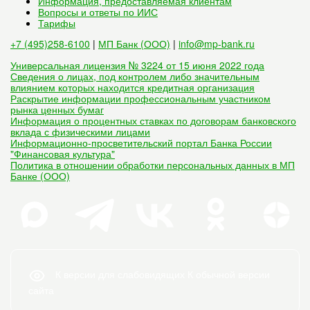
Информация, предоставляемая клиентам
Вопросы и ответы по ИИС
Тарифы
+7 (495)258-6100
|
МП Банк (ООО)
|
info@mp-bank.ru
Универсальная лицензия № 3224 от 15 июня 2022 года
Сведения о лицах, под контролем либо значительным
влиянием которых находится кредитная организация
Раскрытие информации профессиональным участником
рынка ценных бумаг
Информация о процентных ставках по договорам банковского
вклада с физическими лицами
Информационно-просветительский портал Банка России
"Финансовая культура"
Политика в отношении обработки персональных данных в МП
Банке (ООО)
К версии для слабовидящих
К обычной версии
сайта