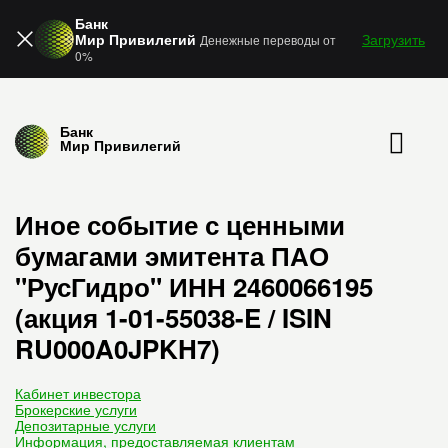
Банк
Мир Привилегий
Загрузить
Денежные переводы от
0%
Банк
Мир Привилегий
Иное событие с ценными
бумагами эмитента ПАО
"РусГидро" ИНН 2460066195
(акция 1-01-55038-E / ISIN
RU000A0JPKH7)
Кабинет инвестора
Брокерские услуги
Депозитарные услуги
Информация, предоставляемая клиентам