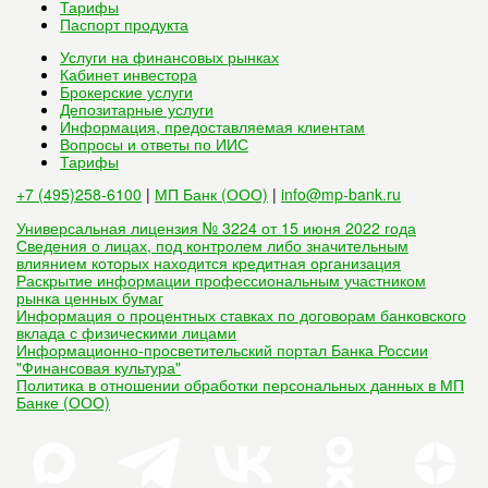
Тарифы
Паспорт продукта
Услуги на финансовых рынках
Кабинет инвестора
Брокерские услуги
Депозитарные услуги
Информация, предоставляемая клиентам
Вопросы и ответы по ИИС
Тарифы
+7 (495)258-6100
|
МП Банк (ООО)
|
info@mp-bank.ru
Универсальная лицензия № 3224 от 15 июня 2022 года
Сведения о лицах, под контролем либо значительным
влиянием которых находится кредитная организация
Раскрытие информации профессиональным участником
рынка ценных бумаг
Информация о процентных ставках по договорам банковского
вклада с физическими лицами
Информационно-просветительский портал Банка России
"Финансовая культура"
Политика в отношении обработки персональных данных в МП
Банке (ООО)