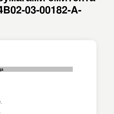
B02-03-00182-A-
да
г.
.