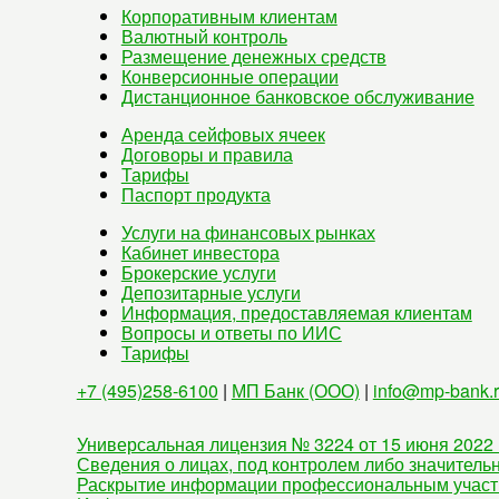
Корпоративным клиентам
Валютный контроль
Размещение денежных средств
Конверсионные операции
Дистанционное банковское обслуживание
Аренда сейфовых ячеек
Договоры и правила
Тарифы
Паспорт продукта
Услуги на финансовых рынках
Кабинет инвестора
Брокерские услуги
Депозитарные услуги
Информация, предоставляемая клиентам
Вопросы и ответы по ИИС
Тарифы
+7 (495)258-6100
|
МП Банк (ООО)
|
info@mp-bank.
Универсальная лицензия № 3224 от 15 июня 2022 
Сведения о лицах, под контролем либо значитель
Раскрытие информации профессиональным участ