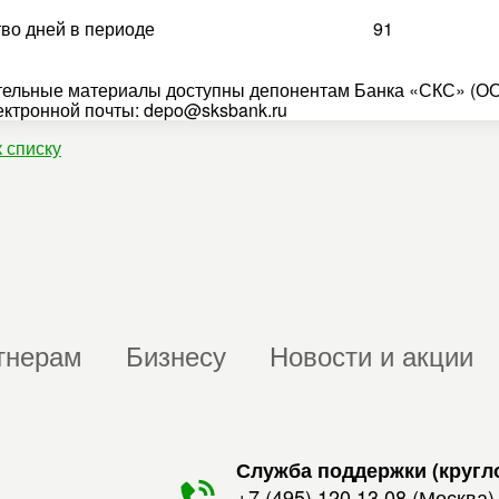
во дней в периоде
91
ельные материалы доступны депонентам Банка «СКС» (ОО
ектронной почты: depo@sksbank.ru
к списку
тнерам
Бизнесу
Новости и акции
Служба поддержки (кругл
+7 (495) 120 13 08
(Москва)