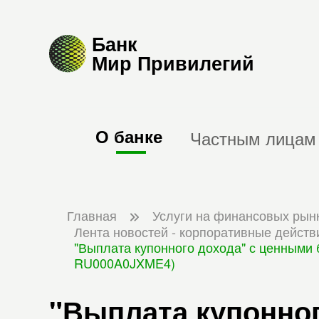
Банк
Мир Привилегий
О банке
Частным лицам
Главная
Услуги на финансовых рын
Лента новостей - корпоративные действ
"Выплата купонного дохода" с ценными 
RU000A0JXME4)
"Выплата купонног