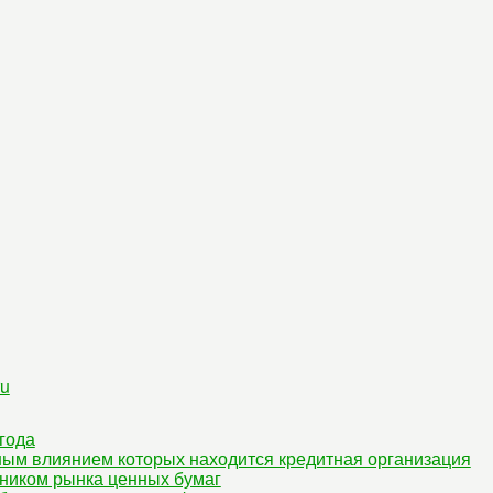
ru
года
ным влиянием которых находится кредитная организация
ником рынка ценных бумаг