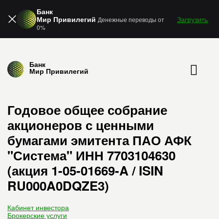
Банк
Мир Привилегий
Загрузить
Денежные переводы от
0%
Банк
Мир Привилегий
Годовое общее собрание
акционеров с ценными
бумагами эмитента ПАО АФК
"Система" ИНН 7703104630
(акция 1-05-01669-A / ISIN
RU000A0DQZE3)
Кабинет инвестора
Брокерские услуги