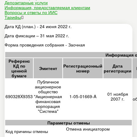
Депозитарные услуги
Информация, предоставляемая клиентам
Вопросы и ответы по ИИС
Тарифы
Дата КД (план.) - 24 июня 2022 г.
Дата фиксации – 31 мая 2022 г.
Форма проведения собрания - Заочная
Информация о
Референс
КД по
Регистрационный
Дата
Эмитент
ценной
номер
регистрации
бумаге
Публичное
акционерное
общество
01 ноября
690328X9353
"Акционерная
1-05-01669-A
2007 г.
о
финансовая
корпорация
"Система"
Параметры отмены
Отмена инициатором
Код причины отмены