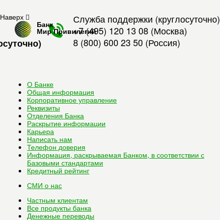
Наверх
Служба поддержки (круглосуточно)
Банк
+7 (495) 120 13 08
(Москва)
Мир Привилегий
8 (800) 600 23 50
(Россия)
осуточно)
О Банке
Общая информация
Корпоративное управление
Реквизиты
Отделения Банка
Раскрытие информации
Карьера
Написать нам
Телефон доверия
Информация, раскрываемая Банком, в соответствии с
Базовыми стандартами
Кредитный рейтинг
СМИ о нас
Частным клиентам
Все
продукты банка
Денежные переводы