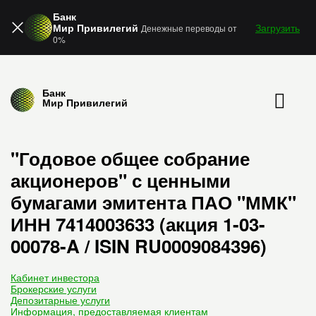
Банк
Мир Привилегий
Загрузить
Денежные переводы от
0%
Банк
Мир Привилегий
"Годовое общее собрание
акционеров" с ценными
бумагами эмитента ПАО "ММК"
ИНН 7414003633 (акция 1-03-
00078-A / ISIN RU0009084396)
Кабинет инвестора
Брокерские услуги
Депозитарные услуги
Информация, предоставляемая клиентам