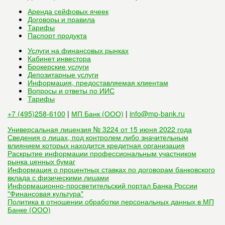
Аренда сейфовых ячеек
Договоры и правила
Тарифы
Паспорт продукта
Услуги на финансовых рынках
Кабинет инвестора
Брокерские услуги
Депозитарные услуги
Информация, предоставляемая клиентам
Вопросы и ответы по ИИС
Тарифы
+7 (495)258-6100
|
МП Банк (ООО)
|
info@mp-bank.ru
Универсальная лицензия № 3224 от 15 июня 2022 года
Сведения о лицах, под контролем либо значительным
влиянием которых находится кредитная организация
Раскрытие информации профессиональным участником
рынка ценных бумаг
Информация о процентных ставках по договорам банковского
вклада с физическими лицами
Информационно-просветительский портал Банка России
"Финансовая культура"
Политика в отношении обработки персональных данных в МП
Банке (ООО)