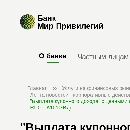
Банк
Мир Привилегий
О банке
Частным лицам
Главная
Услуги на финансовых рын
Лента новостей - корпоративные действ
"Выплата купонного дохода" с ценными 
RU000A101GB7)
"Выплата купонног