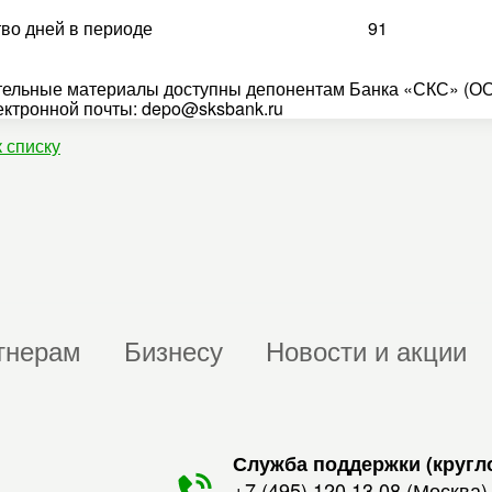
во дней в периоде
91
ельные материалы доступны депонентам Банка «СКС» (ОО
ектронной почты: depo@sksbank.ru
к списку
тнерам
Бизнесу
Новости и акции
Служба поддержки (кругл
+7 (495) 120 13 08
(Москва)