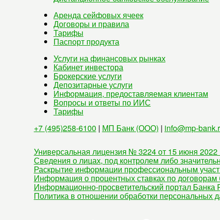
Аренда сейфовых ячеек
Договоры и правила
Тарифы
Паспорт продукта
Услуги на финансовых рынках
Кабинет инвестора
Брокерские услуги
Депозитарные услуги
Информация, предоставляемая клиентам
Вопросы и ответы по ИИС
Тарифы
+7 (495)258-6100
|
МП Банк (ООО)
|
info@mp-bank.
Универсальная лицензия № 3224 от 15 июня 2022 
Сведения о лицах, под контролем либо значитель
Раскрытие информации профессиональным участ
Информация о процентных ставках по договорам 
Информационно-просветительский портал Банка Р
Политика в отношении обработки персональных 