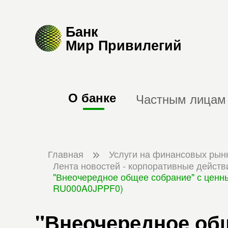
Банк
Мир Привилегий
О банке
Частным лицам
Главная
Услуги на финансовых рын
Лента новостей - корпоративные действ
"Внеочередное общее собрание" с ценны
RU000A0JPPF0)
"Внеочередное об