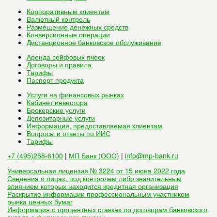
Корпоративным клиентам
Валютный контроль
Размещение денежных средств
Конверсионные операции
Дистанционное банковское обслуживание
Аренда сейфовых ячеек
Договоры и правила
Тарифы
Паспорт продукта
Услуги на финансовых рынках
Кабинет инвестора
Брокерские услуги
Депозитарные услуги
Информация, предоставляемая клиентам
Вопросы и ответы по ИИС
Тарифы
+7 (495)258-6100
|
МП Банк (ООО)
|
info@mp-bank.ru
Универсальная лицензия № 3224 от 15 июня 2022 года
Сведения о лицах, под контролем либо значительным
влиянием которых находится кредитная организация
Раскрытие информации профессиональным участником
рынка ценных бумаг
Информация о процентных ставках по договорам банковского