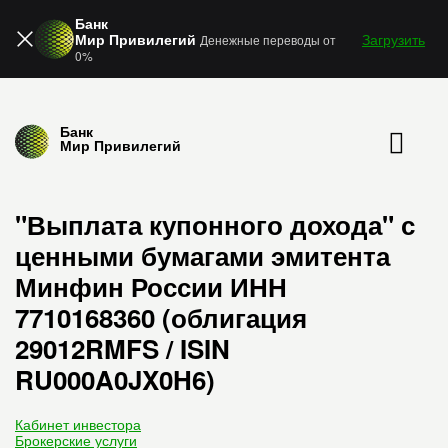
Банк
Мир Привилегий
Загрузить
Денежные переводы от
0%
Банк
Мир Привилегий
"Выплата купонного дохода" с
ценными бумагами эмитента
Минфин России ИНН
7710168360 (облигация
29012RMFS / ISIN
RU000A0JX0H6)
Кабинет инвестора
Брокерские услуги