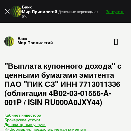
Банк
Мир Привилегий
Загрузить
Денежные переводы от
0%
Банк
Мир Привилегий
"Выплата купонного дохода" с
ценными бумагами эмитента
ПАО "ПИК СЗ" ИНН 7713011336
(облигация 4B02-03-01556-A-
001P / ISIN RU000A0JXY44)
Кабинет инвестора
Брокерские услуги
Депозитарные услуги
Информация, предоставляемая клиентам