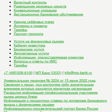
Валютный контроль
Размещение денежных средств
Конверсионные операции
Дистанционное банковское обслуживание
Аренда сейфовых ячеек
Договоры и правила
Тарифы
Паспорт продукта
Услуги на финансовых рынках
Кабинет инвестора
Брокерские услуги
Депозитарные услуги
Информация, предоставляемая клиентам
Вопросы и ответы по ИИС
Тарифы
+7 (495)258-6100
|
МП Банк (ООО)
|
info@mp-bank.ru
Универсальная лицензия № 3224 от 15 июня 2022 года
Сведения о лицах, под контролем либо значительным
влиянием которых находится кредитная организация
Раскрытие информации профессиональным участником
рынка ценных бумаг
Информация о процентных ставках по договорам банковского
вклада с физическими лицами
Информационно-просветительский портал Банка России