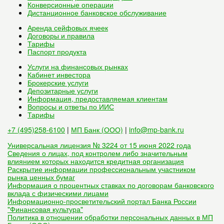
Конверсионные операции
Дистанционное банковское обслуживание
Аренда сейфовых ячеек
Договоры и правила
Тарифы
Паспорт продукта
Услуги на финансовых рынках
Кабинет инвестора
Брокерские услуги
Депозитарные услуги
Информация, предоставляемая клиентам
Вопросы и ответы по ИИС
Тарифы
+7 (495)258-6100
|
МП Банк (ООО)
|
info@mp-bank.ru
Универсальная лицензия № 3224 от 15 июня 2022 года
Сведения о лицах, под контролем либо значительным
влиянием которых находится кредитная организация
Раскрытие информации профессиональным участником
рынка ценных бумаг
Информация о процентных ставках по договорам банковского
вклада с физическими лицами
Информационно-просветительский портал Банка России
"Финансовая культура"
Политика в отношении обработки персональных данных в МП