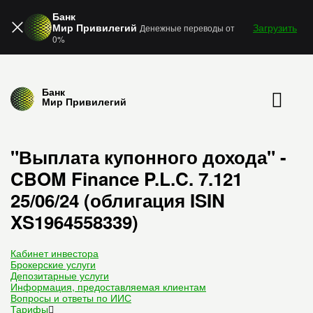
Банк
Мир Привилегий
Загрузить
Денежные переводы от
0%
Банк
Мир Привилегий
"Выплата купонного дохода" -
CBOM Finance P.L.C. 7.121
25/06/24 (облигация ISIN
XS1964558339)
Кабинет инвестора
Брокерские услуги
Депозитарные услуги
Информация, предоставляемая клиентам
Вопросы и ответы по ИИС
Тарифы