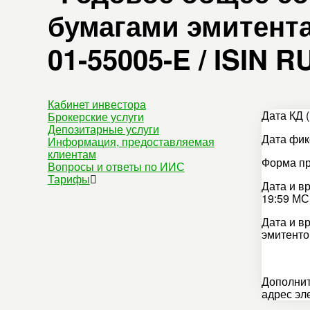
бумагами эмитента
01-55005-E / ISIN 
Кабинет инвестора
Дата КД (
Брокерские услуги
Депозитарные услуги
Дата фикс
Информация, предоставляемая
клиентам
Форма пр
Вопросы и ответы по ИИС
Тарифы
Дата и в
19:59 МС
Дата и в
эмитенто
Дополнит
адрес эл