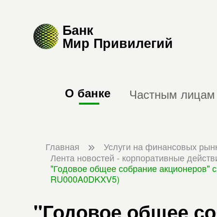
Банк
Мир Привилегий
О банке
Частным лицам
Главная
Услуги на финансовых рын
Лента новостей - корпоративные действ
"Годовое общее собрание акционеров" с
RU000A0DKXV5)
"Годовое общее с