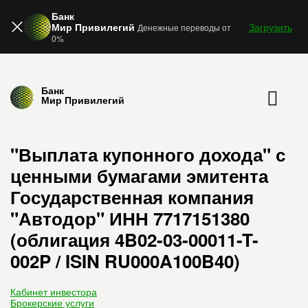
Банк
Мир Привилегий
Загрузить
Денежные переводы от
0%
Банк
Мир Привилегий
"Выплата купонного дохода" с
ценными бумагами эмитента
Государственная компания
"Автодор" ИНН 7717151380
(облигация 4B02-03-00011-T-
002P / ISIN RU000A100B40)
Кабинет инвестора
Брокерские услуги