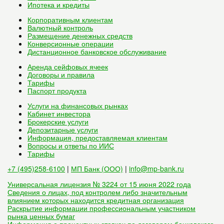
Ипотека и кредиты
Корпоративным клиентам
Валютный контроль
Размещение денежных средств
Конверсионные операции
Дистанционное банковское обслуживание
Аренда сейфовых ячеек
Договоры и правила
Тарифы
Паспорт продукта
Услуги на финансовых рынках
Кабинет инвестора
Брокерские услуги
Депозитарные услуги
Информация, предоставляемая клиентам
Вопросы и ответы по ИИС
Тарифы
+7 (495)258-6100
|
МП Банк (ООО)
|
info@mp-bank.ru
Универсальная лицензия № 3224 от 15 июня 2022 года
Сведения о лицах, под контролем либо значительным
влиянием которых находится кредитная организация
Раскрытие информации профессиональным участником
рынка ценных бумаг