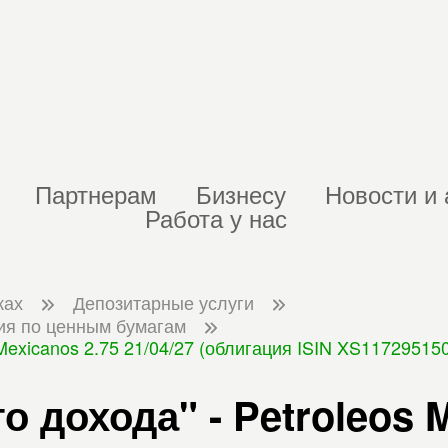
Партнерам
Бизнесу
Новости и 
Работа у нас
ках
Депозитарные услуги
ия по ценным бумагам
Mexicanos 2.75 21/04/27 (облигация ISIN XS11729515
 дохода" - Petroleos M