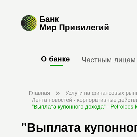
Банк
Мир Привилегий
О банке
Частным лицам
Главная
Услуги на финансовых рын
Лента новостей - корпоративные действ
"Выплата купонного дохода" - Petroleos 
"Выплата купонного