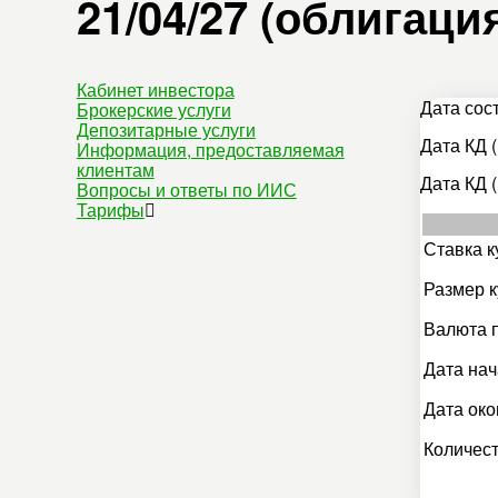
21/04/27 (облигаци
Кабинет инвестора
Дата сос
Брокерские услуги
Депозитарные услуги
Дата КД (
Информация, предоставляемая
клиентам
Дата КД (
Вопросы и ответы по ИИС
Тарифы
Ставка к
Размер к
Валюта 
Дата нач
Дата око
Количест