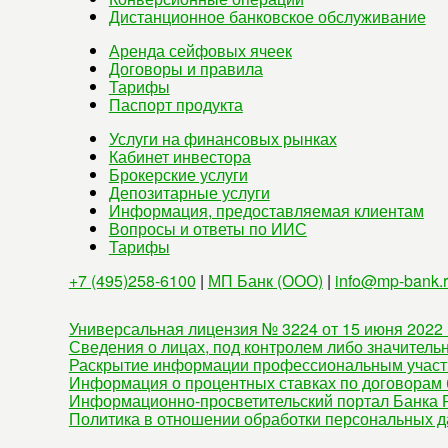
Дистанционное банковское обслуживание
Аренда сейфовых ячеек
Договоры и правила
Тарифы
Паспорт продукта
Услуги на финансовых рынках
Кабинет инвестора
Брокерские услуги
Депозитарные услуги
Информация, предоставляемая клиентам
Вопросы и ответы по ИИС
Тарифы
+7 (495)258-6100
|
МП Банк (ООО)
|
info@mp-bank.
Универсальная лицензия № 3224 от 15 июня 2022 
Сведения о лицах, под контролем либо значитель
Раскрытие информации профессиональным участ
Информация о процентных ставках по договорам 
Информационно-просветительский портал Банка Р
Политика в отношении обработки персональных 