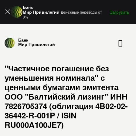
Банк
Мир Привилегий
Загрузить
Денежные переводы от
0%
Банк
Мир Привилегий
"Частичное погашение без
уменьшения номинала" с
ценными бумагами эмитента
ООО "Балтийский лизинг" ИНН
7826705374 (облигация 4B02-02-
36442-R-001P / ISIN
RU000A100JE7)