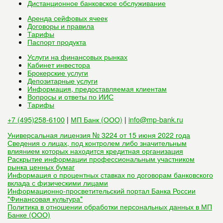
Дистанционное банковское обслуживание
Аренда сейфовых ячеек
Договоры и правила
Тарифы
Паспорт продукта
Услуги на финансовых рынках
Кабинет инвестора
Брокерские услуги
Депозитарные услуги
Информация, предоставляемая клиентам
Вопросы и ответы по ИИС
Тарифы
+7 (495)258-6100
|
МП Банк (ООО)
|
info@mp-bank.ru
Универсальная лицензия № 3224 от 15 июня 2022 года
Сведения о лицах, под контролем либо значительным
влиянием которых находится кредитная организация
Раскрытие информации профессиональным участником
рынка ценных бумаг
Информация о процентных ставках по договорам банковского
вклада с физическими лицами
Информационно-просветительский портал Банка России
"Финансовая культура"
Политика в отношении обработки персональных данных в МП
Банке (ООО)