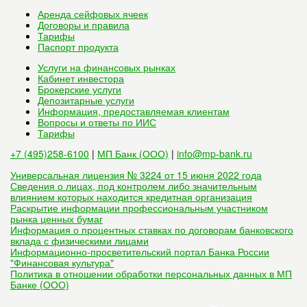
Аренда сейфовых ячеек
Договоры и правила
Тарифы
Паспорт продукта
Услуги на финансовых рынках
Кабинет инвестора
Брокерские услуги
Депозитарные услуги
Информация, предоставляемая клиентам
Вопросы и ответы по ИИС
Тарифы
+7 (495)258-6100
|
МП Банк (ООО)
|
info@mp-bank.ru
Универсальная лицензия № 3224 от 15 июня 2022 года
Сведения о лицах, под контролем либо значительным
влиянием которых находится кредитная организация
Раскрытие информации профессиональным участником
рынка ценных бумаг
Информация о процентных ставках по договорам банковского
вклада с физическими лицами
Информационно-просветительский портал Банка России
"Финансовая культура"
Политика в отношении обработки персональных данных в МП
Банке (ООО)