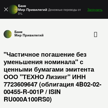
Банк
Мир Привилегий
Загрузить
Денежные переводы от
0%
Банк
Мир Привилегий
"Частичное погашение без
уменьшения номинала" с
ценными бумагами эмитента
ООО "ТЕХНО Лизинг" ИНН
7723609647 (облигация 4B02-02-
00455-R-001P / ISIN
RU000A100RS0)