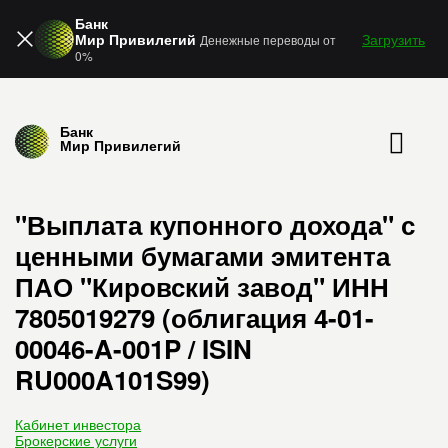
Банк
Мир Привилегий
Загрузить
Денежные переводы от
0%
Банк
Мир Привилегий
"Выплата купонного дохода" с
ценными бумагами эмитента
ПАО "Кировский завод" ИНН
7805019279 (облигация 4-01-
00046-A-001P / ISIN
RU000A101S99)
Кабинет инвестора
Брокерские услуги