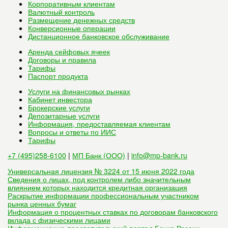
Корпоративным клиентам
Валютный контроль
Размещение денежных средств
Конверсионные операции
Дистанционное банковское обслуживание
Аренда сейфовых ячеек
Договоры и правила
Тарифы
Паспорт продукта
Услуги на финансовых рынках
Кабинет инвестора
Брокерские услуги
Депозитарные услуги
Информация, предоставляемая клиентам
Вопросы и ответы по ИИС
Тарифы
+7 (495)258-6100
|
МП Банк (ООО)
|
info@mp-bank.ru
Универсальная лицензия № 3224 от 15 июня 2022 года
Сведения о лицах, под контролем либо значительным
влиянием которых находится кредитная организация
Раскрытие информации профессиональным участником
рынка ценных бумаг
Информация о процентных ставках по договорам банковского
вклада с физическими лицами