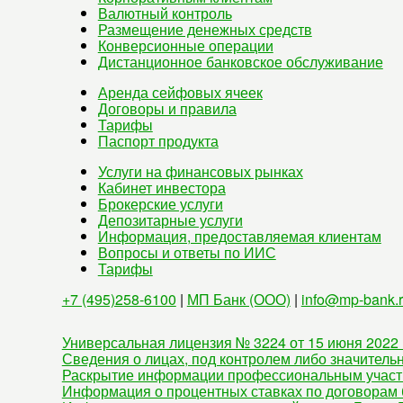
Валютный контроль
Размещение денежных средств
Конверсионные операции
Дистанционное банковское обслуживание
Аренда сейфовых ячеек
Договоры и правила
Тарифы
Паспорт продукта
Услуги на финансовых рынках
Кабинет инвестора
Брокерские услуги
Депозитарные услуги
Информация, предоставляемая клиентам
Вопросы и ответы по ИИС
Тарифы
+7 (495)258-6100
|
МП Банк (ООО)
|
info@mp-bank.
Универсальная лицензия № 3224 от 15 июня 2022 
Сведения о лицах, под контролем либо значитель
Раскрытие информации профессиональным участ
Информация о процентных ставках по договорам 