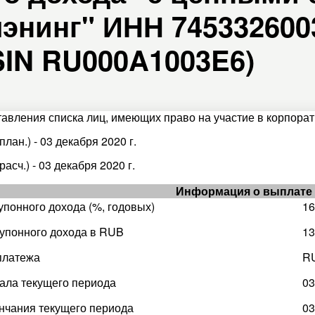
нинг" ИНН 7453326003
ISIN RU000A1003E6)
тавления списка лиц, имеющих право на участие в корпорати
план.) - 03 декабря 2020 г.
расч.) - 03 декабря 2020 г.
Информация о выплате
упонного дохода (%, годовых)
16
упонного дохода в RUB
13
платежа
R
ала текущего периода
03
нчания текущего периода
03