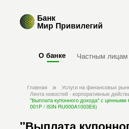
Банк
Мир Привилегий
О банке
Частным лицам
Главная
Услуги на финансовых рын
Лента новостей - корпоративные действ
"Выплата купонного дохода" с ценными
001P / ISIN RU000A1003E6)
"Выплата купонног