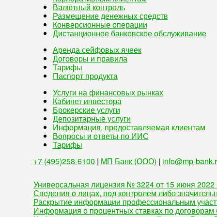
Валютный контроль
Размещение денежных средств
Конверсионные операции
Дистанционное банковское обслуживание
Аренда сейфовых ячеек
Договоры и правила
Тарифы
Паспорт продукта
Услуги на финансовых рынках
Кабинет инвестора
Брокерские услуги
Депозитарные услуги
Информация, предоставляемая клиентам
Вопросы и ответы по ИИС
Тарифы
+7 (495)258-6100
|
МП Банк (ООО)
|
info@mp-bank.
Универсальная лицензия № 3224 от 15 июня 2022 
Сведения о лицах, под контролем либо значитель
Раскрытие информации профессиональным участ
Информация о процентных ставках по договорам 