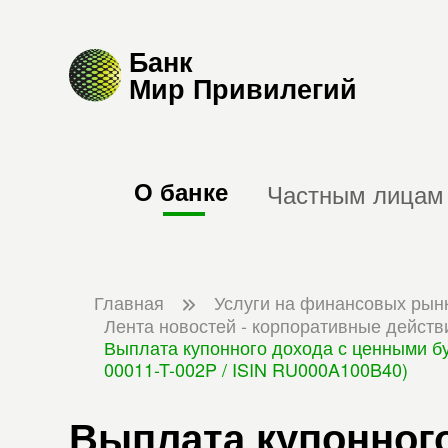
Банк
Мир Привилегий
О банке
Частным лицам
Главная
Услуги на финансовых рын
Лента новостей - корпоративные действ
Выплата купонного дохода с ценными б
00011-T-002P / ISIN RU000A100B40)
Выплата купонног