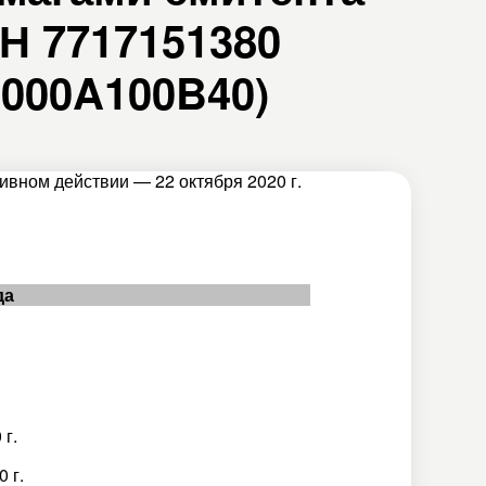
Н 7717151380
U000A100B40)
ивном действии — 22 октября 2020 г.
да
 г.
 г.