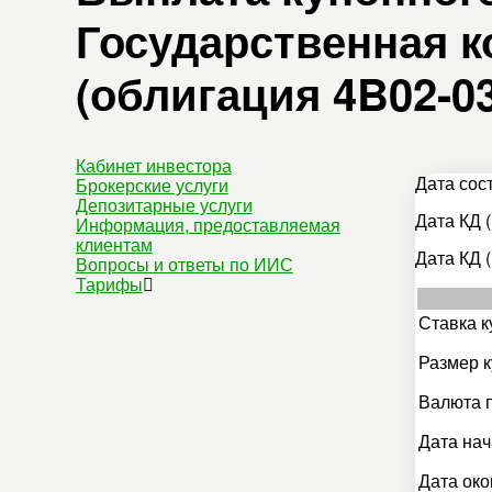
Государственная к
(облигация 4B02-03
Кабинет инвестора
Дата сос
Брокерские услуги
Депозитарные услуги
Дата КД (
Информация, предоставляемая
клиентам
Дата КД (
Вопросы и ответы по ИИС
Тарифы
Ставка к
Размер к
Валюта 
Дата нач
Дата око