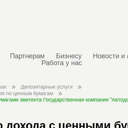
Партнерам
Бизнесу
Новости и 
Работа у нас
ках
Депозитарные услуги
ия по ценным бумагам
умагами эмитента Государственная компания "Автод
о дохода с ценными б