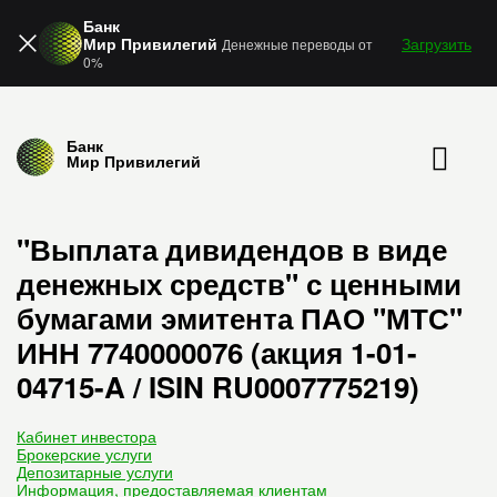
Банк
Мир Привилегий
Загрузить
Денежные переводы от
0%
Банк
Мир Привилегий
"Выплата дивидендов в виде
денежных средств" с ценными
бумагами эмитента ПАО "МТС"
ИНН 7740000076 (акция 1-01-
04715-A / ISIN RU0007775219)
Кабинет инвестора
Брокерские услуги
Депозитарные услуги
Информация, предоставляемая клиентам