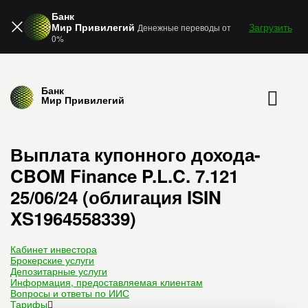
Банк
Мир Привилегий
Загрузить
Денежные переводы от
0%
Банк
Мир Привилегий
Выплата купонного дохода-
CBOM Finance P.L.C. 7.121
25/06/24 (облигация ISIN
XS1964558339)
Кабинет инвестора
Брокерские услуги
Депозитарные услуги
Информация, предоставляемая клиентам
Вопросы и ответы по ИИС
Тарифы