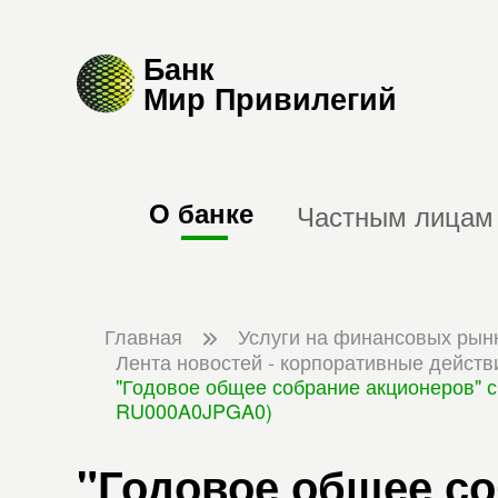
Банк
Мир Привилегий
О банке
Частным лицам
Главная
Услуги на финансовых рын
Лента новостей - корпоративные действ
"Годовое общее собрание акционеров" с
RU000A0JPGA0)
"Годовое общее с