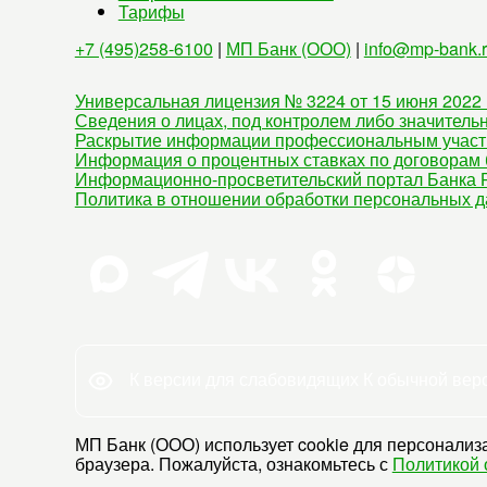
Тарифы
+7 (495)258-6100
|
МП Банк (ООО)
|
info@mp-bank.
Универсальная лицензия № 3224 от 15 июня 2022 
Сведения о лицах, под контролем либо значитель
Раскрытие информации профессиональным участ
Информация о процентных ставках по договорам 
Информационно-просветительский портал Банка Р
Политика в отношении обработки персональных 
К версии для слабовидящих
К обычной вер
МП Банк (ООО) использует cookie для персонализа
браузера. Пожалуйста, ознакомьтесь с
Политикой 