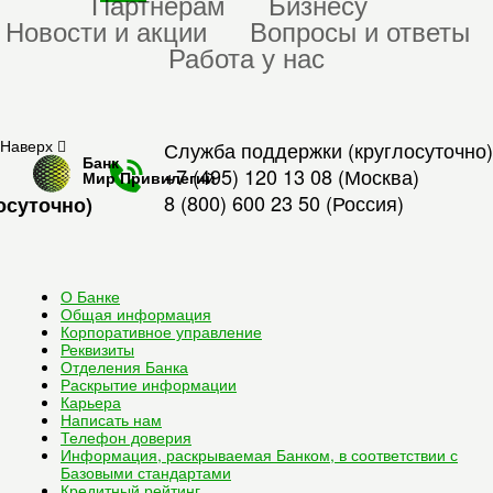
Партнерам
Бизнесу
Новости и акции
Вопросы и ответы
Работа у нас
Наверх
Служба поддержки (круглосуточно)
Банк
+7 (495) 120 13 08
(Москва)
Мир Привилегий
8 (800) 600 23 50
(Россия)
осуточно)
О Банке
Общая информация
Корпоративное управление
Реквизиты
Отделения Банка
Раскрытие информации
Карьера
Написать нам
Телефон доверия
Информация, раскрываемая Банком, в соответствии с
Базовыми стандартами
Кредитный рейтинг