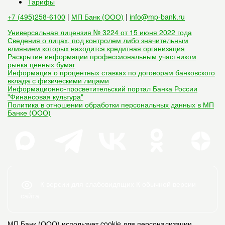
Тарифы
+7 (495)258-6100
|
МП Банк (ООО)
|
info@mp-bank.ru
Универсальная лицензия № 3224 от 15 июня 2022 года
Сведения о лицах, под контролем либо значительным
влиянием которых находится кредитная организация
Раскрытие информации профессиональным участником
рынка ценных бумаг
Информация о процентных ставках по договорам банковского
вклада с физическими лицами
Информационно-просветительский портал Банка России
"Финансовая культура"
Политика в отношении обработки персональных данных в МП
Банке (ООО)
К версии для слабовидящих
К обычной версии
сайта
МП Банк (ООО) использует cookie для персонализации