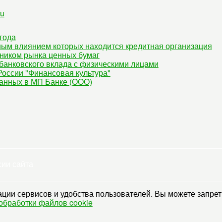
ru
года
ным влиянием которых находится кредитная организация
ником рынка ценных бумаг
банковского вклада с физическими лицами
оссии "Финансовая культура"
данных в МП Банке (ООО)
сии сайта
ции сервисов и удобства пользователей. Вы можете запрети
обработки файлов cookie