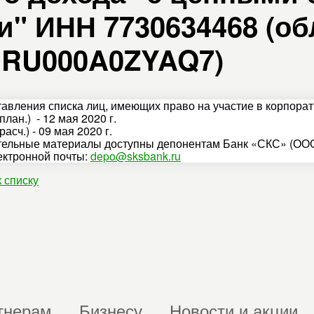
 ИНН 7730634468 (обл
IN RU000A0ZYAQ7)
тавления списка лиц, имеющих право на участие в корпора
план.) - 12 мая 2020 г.
расч.) - 09 мая 2020 г.
ельные материалы доступны депонентам Банк «СКС» (ООО
ектронной почты:
depo@sksbank.ru
к списку
тнерам
Бизнесу
Новости и акции