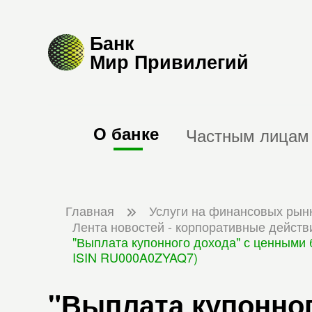
Банк
Мир Привилегий
О банке
Частным лицам
Главная
Услуги на финансовых рын
Лента новостей - корпоративные действ
"Выплата купонного дохода" с ценными
ISIN RU000A0ZYAQ7)
"Выплата купонног