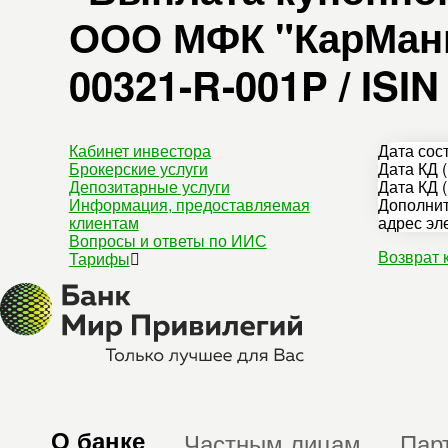
ООО МФК "КарМани"
00321-R-001P / IS
Кабинет инвестора
Дата сос
Брокерские услуги
Дата КД (
Депозитарные услуги
Дата КД (
Информация, предоставляемая
Дополнит
клиентам
адрес эл
Вопросы и ответы по ИИС
Возврат 
Тарифы
О банке
Частным лицам
Пар