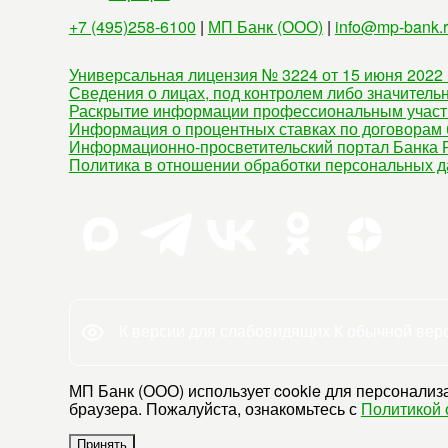
+7 (495)258-6100
|
МП Банк (ООО)
|
info@mp-bank.
Универсальная лицензия № 3224 от 15 июня 2022 
Сведения о лицах, под контролем либо значитель
Раскрытие информации профессиональным участ
Информация о процентных ставках по договорам 
Информационно-просветительский портал Банка Р
Политика в отношении обработки персональных 
К версии для слабовидящих
К обычной вер
МП Банк (ООО) использует cookie для персонализа
браузера. Пожалуйста, ознакомьтесь с
Политикой 
Принять