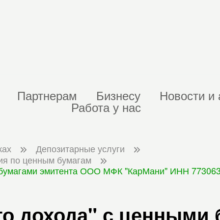
Партнерам
Бизнесу
Новости и 
Работа у нас
ках
Депозитарные услуги
ия по ценным бумагам
 бумагами эмитента ООО МФК "КарМани" ИНН 7730634
о дохода" с ценными 