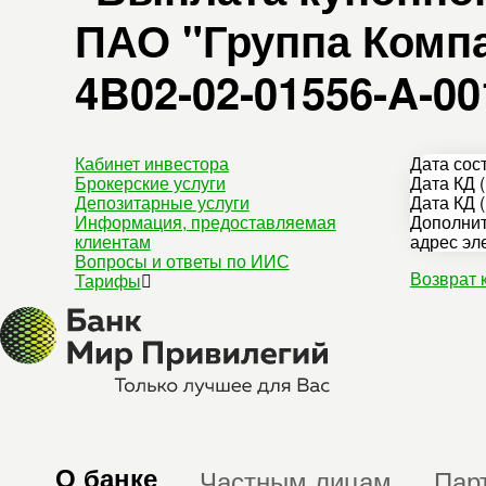
ПАО "Группа Компа
4B02-02-01556-A-00
Кабинет инвестора
Дата сос
Брокерские услуги
Дата КД (
Депозитарные услуги
Дата КД (
Информация, предоставляемая
Дополнит
клиентам
адрес эл
Вопросы и ответы по ИИС
Возврат 
Тарифы
О банке
Частным лицам
Пар