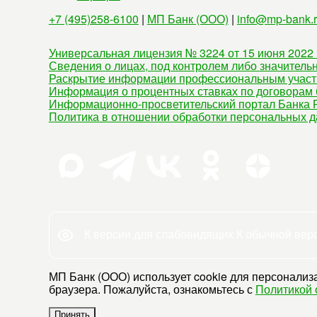
+7 (495)258-6100
|
МП Банк (ООО)
|
info@mp-bank.
Универсальная лицензия № 3224 от 15 июня 2022 
Сведения о лицах, под контролем либо значитель
Раскрытие информации профессиональным участ
Информация о процентных ставках по договорам 
Информационно-просветительский портал Банка Р
Политика в отношении обработки персональных 
К версии для слабовидящих
К обычной вер
МП Банк (ООО) использует cookie для персонализа
браузера. Пожалуйста, ознакомьтесь с
Политикой 
Принять