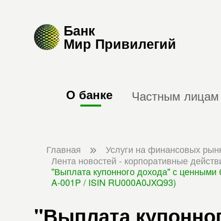
Банк
Мир Привилегий
О банке
Частным лицам
Главная
Услуги на финансовых рын
Лента новостей - корпоративные действ
"Выплата купонного дохода" с ценными
A-001P / ISIN RU000A0JXQ93)
"Выплата купонног