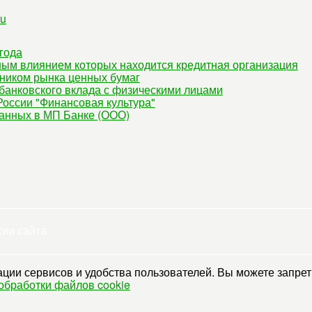
ru
года
ным влиянием которых находится кредитная организация
ником рынка ценных бумаг
банковского вклада с физическими лицами
оссии "Финансовая культура"
данных в МП Банке (ООО)
сии сайта
ции сервисов и удобства пользователей. Вы можете запрети
обработки файлов cookie