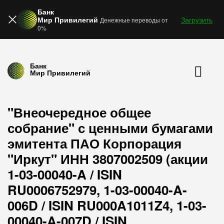
Банк
Мир Привилегий
Загрузить
Денежные переводы от
0%
Банк
Мир Привилегий
"Внеочередное общее
собрание" с ценными бумагами
эмитента ПАО Корпорация
"Иркут" ИНН 3807002509 (акции
1-03-00040-A / ISIN
RU0006752979, 1-03-00040-A-
006D / ISIN RU000A1011Z4, 1-03-
00040-A-007D / ISIN