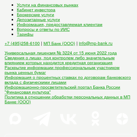
Услуги на финансовых рынках
Кабинет инвестора
Брокерские услуги
Депозитарные услуги
Информация, предоставляемая клиентам
Вопросы и ответы по ИИС
Тарифы
+7 (495)258-6100
|
МП Банк (ООО)
|
info@mp-bank.ru
Универсальная лицензия № 3224 от 15 июня 2022 года
Сведения о лицах, под контролем либо значительным
влиянием которых находится кредитная организация
Раскрытие информации профессиональным участником
рынка ценных бумаг
Информация о процентных ставках по договорам банковского
вклада с физическими лицами
Информационно-просветительский портал Банка России
"Финансовая культура"
Политика в отношении обработки персональных данных в МП
Банке (ООО)