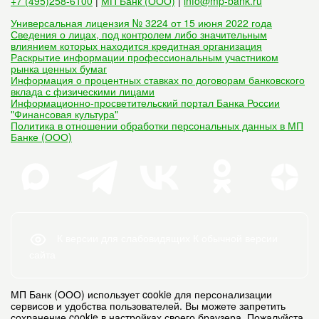
+7 (495)258-6100
|
МП Банк (ООО)
|
info@mp-bank.ru
Универсальная лицензия № 3224 от 15 июня 2022 года
Сведения о лицах, под контролем либо значительным
влиянием которых находится кредитная организация
Раскрытие информации профессиональным участником
рынка ценных бумаг
Информация о процентных ставках по договорам банковского
вклада с физическими лицами
Информационно-просветительский портал Банка России
"Финансовая культура"
Политика в отношении обработки персональных данных в МП
Банке (ООО)
К версии для слабовидящих
К обычной версии
сайта
МП Банк (ООО) использует cookie для персонализации
сервисов и удобства пользователей. Вы можете запретить
сохранение cookie в настройках своего браузера. Пожалуйста,