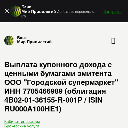
Банк
Мир Привилегий
Загрузить
Денежные переводы от
0%
Банк
Мир Привилегий
Выплата купонного дохода с
ценными бумагами эмитента
ООО "Городской супермаркет"
ИНН 7705466989 (облигация
4B02-01-36155-R-001P / ISIN
RU000A100HE1)
Кабинет инвестора
Брокерские услуги